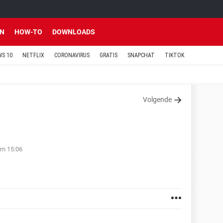
EN
HOW-TO
DOWNLOADS
S 10
NETFLIX
CORONAVIRUS
GRATIS
SNAPCHAT
TIKTOK
Volgende
om 15:06