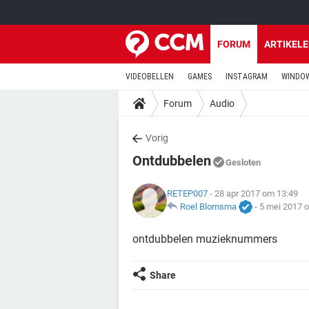
FORUM
ARTIKEL
VIDEOBELLEN
GAMES
INSTAGRAM
WINDOW
Forum
Audio
Vorig
Ontdubbelen
Gesloten
RETEP007
- 28 apr 2017 om 13:49
Roel Blomsma
-
5 mei 2017 
ontdubbelen muzieknummers
Share