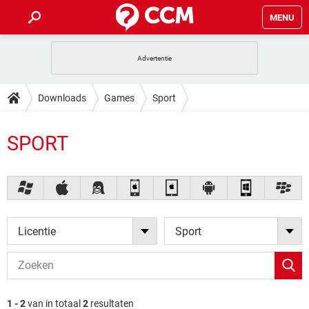
MENU
HOME
VIDEOBELLEN
GAMES
HOW-TO
Downloads
Games
Sport
INSTAGRAM
WINDOWS 10
VIDEOBELLEN
GAMES
DOWNLOADS
NETFLIX
CORONAVIRUS
SPORT
INSTAGRAM
WINDOWS 10
GRATIS
VIDEOBELLEN
SNAPCHAT
GAMES
FORUM
NETFLIX
CORONAVIRUS
TIKTOK
INSTAGRAM
WINDOWS 10
GRATIS
VIDEOBELLEN
SNAPCHAT
GAMES
ARTIKELEN
NETFLIX
CORONAVIRUS
TIKTOK
INSTAGRAM
WINDOWS 10
GRATIS
VIDEOBELLEN
SNAPCHAT
GAMES
Licentie
Sport
NETFLIX
CORONAVIRUS
TIKTOK
INSTAGRAM
WINDOWS 10
GRATIS
SNAPCHAT
NETFLIX
CORONAVIRUS
TIKTOK
GRATIS
SNAPCHAT
1 - 2
van in totaal
2
resultaten