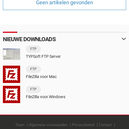
Geen artikelen gevonden
TIKTOK
NIEUWE DOWNLOADS
FTP
TYPSoft FTP Server
FTP
FileZilla voor Mac
FTP
FileZilla voor Windows
Team
Algemene voorwaarden
Privacybeleid
Contact