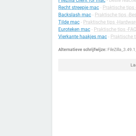
Filezilla client for mac
- Beste reacti
Recht streepje mac
-
Praktische tips
Backslash mac
-
Praktische tips -B
Tilde mac
-
Praktische tips -Hardwar
Euroteken mac
-
Praktische tips -FA
Vierkante haakjes mac
-
Praktische 
Alternatieve schrijfwijze:
FileZilla_3.49
La