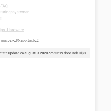
e
 -FAQ
esturingssystemen
e
Q
tips -Hardware
.1_macosx-x86.app.tar.bz2
atste update
24 augustus 2020 om 23:19
door
Bob Dijks
.