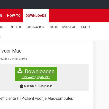
EN
HOW-TO
DOWNLOADS
S 10
NETFLIX
CORONAVIRUS
GRATIS
SNAPCHAT
TIKTOK
la voor Mac
leZilla
Versie:
3.49.1
Downloaden
Freeware
(10,46 MB)
Mac OS X
-
Nederlands
 efficiënte FTP-client voor je Mac-computer.