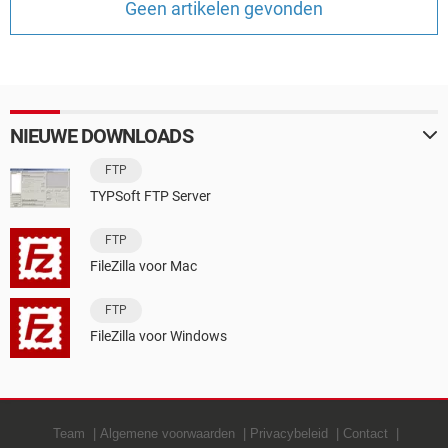
Geen artikelen gevonden
TIKTOK
NIEUWE DOWNLOADS
FTP
TYPSoft FTP Server
FTP
FileZilla voor Mac
FTP
FileZilla voor Windows
Team
Algemene voorwaarden
Privacybeleid
Contact