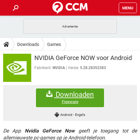
MENU
HOME
VIDEOBELLEN
GAMES
HOW-TO
Downloads
Games
INSTAGRAM
WINDOWS 10
VIDEOBELLEN
GAMES
DOWNLOADS
NVIDIA GeForce NOW voor Android
NETFLIX
CORONAVIRUS
INSTAGRAM
WINDOWS 10
GRATIS
VIDEOBELLEN
SNAPCHAT
GAMES
Fabrikant:
NVIDIA
Versie:
5.28.28352383
FORUM
NETFLIX
CORONAVIRUS
TIKTOK
INSTAGRAM
WINDOWS 10
GRATIS
VIDEOBELLEN
SNAPCHAT
GAMES
ARTIKELEN
NETFLIX
CORONAVIRUS
Downloaden
TIKTOK
INSTAGRAM
WINDOWS 10
GRATIS
VIDEOBELLEN
SNAPCHAT
GAMES
Freeware
NETFLIX
CORONAVIRUS
TIKTOK
INSTAGRAM
WINDOWS 10
Android
-
Engels
GRATIS
SNAPCHAT
NETFLIX
CORONAVIRUS
TIKTOK
De App
Nvidia GeForce Now
geeft je toegang tot de
GRATIS
SNAPCHAT
allernieuwste pc-games op je Android-telefoon.