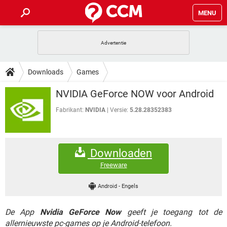
MENU
HOME
VIDEOBELLEN
GAMES
HOW-TO
Downloads
Games
INSTAGRAM
WINDOWS 10
VIDEOBELLEN
GAMES
DOWNLOADS
NVIDIA GeForce NOW voor Android
NETFLIX
CORONAVIRUS
INSTAGRAM
WINDOWS 10
GRATIS
VIDEOBELLEN
SNAPCHAT
GAMES
Fabrikant:
NVIDIA
Versie:
5.28.28352383
FORUM
NETFLIX
CORONAVIRUS
TIKTOK
INSTAGRAM
WINDOWS 10
GRATIS
VIDEOBELLEN
SNAPCHAT
GAMES
ARTIKELEN
NETFLIX
CORONAVIRUS
Downloaden
TIKTOK
INSTAGRAM
WINDOWS 10
GRATIS
VIDEOBELLEN
SNAPCHAT
GAMES
Freeware
NETFLIX
CORONAVIRUS
TIKTOK
INSTAGRAM
WINDOWS 10
Android
-
Engels
GRATIS
SNAPCHAT
NETFLIX
CORONAVIRUS
TIKTOK
De App
Nvidia GeForce Now
geeft je toegang tot de
GRATIS
SNAPCHAT
allernieuwste pc-games op je Android-telefoon.