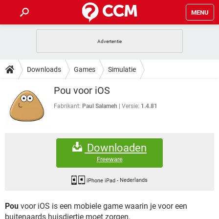
MENU
HOME
VIDEOBELLEN
GAMES
HOW-TO
Downloads
Games
Simulatie
INSTAGRAM
WINDOWS 10
VIDEOBELLEN
GAMES
DOWNLOADS
Pou voor iOS
NETFLIX
CORONAVIRUS
INSTAGRAM
WINDOWS 10
GRATIS
VIDEOBELLEN
SNAPCHAT
GAMES
Fabrikant:
Paul Salameh
Versie:
1.4.81
FORUM
NETFLIX
CORONAVIRUS
TIKTOK
INSTAGRAM
WINDOWS 10
GRATIS
VIDEOBELLEN
SNAPCHAT
GAMES
ARTIKELEN
NETFLIX
CORONAVIRUS
Downloaden
TIKTOK
INSTAGRAM
WINDOWS 10
GRATIS
VIDEOBELLEN
SNAPCHAT
GAMES
Freeware
NETFLIX
CORONAVIRUS
TIKTOK
INSTAGRAM
WINDOWS 10
GRATIS
SNAPCHAT
iPhone iPad
-
Nederlands
NETFLIX
CORONAVIRUS
TIKTOK
Pou
voor iOS is een mobiele game waarin je voor een
GRATIS
SNAPCHAT
buitenaards huisdiertje moet zorgen.