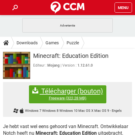
MENU
HOME
VIDEOBELLEN
GAMES
HOW-TO
Downloads
Games
Puzzle
INSTAGRAM
WINDOWS 10
VIDEOBELLEN
GAMES
DOWNLOADS
Minecraft: Education Edition
NETFLIX
CORONAVIRUS
INSTAGRAM
WINDOWS 10
GRATIS
VIDEOBELLEN
SNAPCHAT
GAMES
Editeur :
Mojang
Version :
1.12.61.0
FORUM
NETFLIX
CORONAVIRUS
TIKTOK
INSTAGRAM
WINDOWS 10
GRATIS
VIDEOBELLEN
SNAPCHAT
GAMES
ARTIKELEN
NETFLIX
CORONAVIRUS
Télécharger (bouton)
TIKTOK
INSTAGRAM
WINDOWS 10
GRATIS
VIDEOBELLEN
SNAPCHAT
GAMES
Freeware
(322,28 MB)
NETFLIX
CORONAVIRUS
TIKTOK
INSTAGRAM
WINDOWS 10
Windows 7 Windows 8 Windows 10 Mac OS X Mac OS 9
-
Engels
GRATIS
SNAPCHAT
NETFLIX
CORONAVIRUS
TIKTOK
Je hebt vast wel eens gehoord van Minecraft. Ontwikkelaar
GRATIS
SNAPCHAT
Notch heeft nu
Minecraft: Education Edition
uitgebracht.