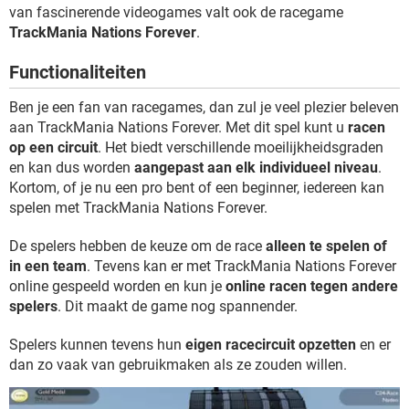
TIKTOK
van fascinerende videogames valt ook de racegame
TrackMania Nations Forever
.
Functionaliteiten
Ben je een fan van racegames, dan zul je veel plezier beleven
aan TrackMania Nations Forever. Met dit spel kunt u
racen
op een circuit
. Het biedt verschillende moeilijkheidsgraden
en kan dus worden
aangepast aan elk individueel niveau
.
Kortom, of je nu een pro bent of een beginner, iedereen kan
spelen met TrackMania Nations Forever.
De spelers hebben de keuze om de race
alleen te spelen of
in een team
. Tevens kan er met TrackMania Nations Forever
online gespeeld worden en kun je
online racen tegen andere
spelers
. Dit maakt de game nog spannender.
Spelers kunnen tevens hun
eigen racecircuit opzetten
en er
dan zo vaak van gebruikmaken als ze zouden willen.