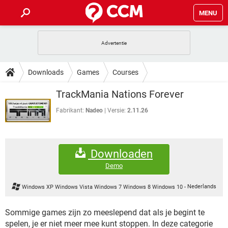
MENU
HOME
VIDEOBELLEN
GAMES
HOW-TO
Downloads
Games
Courses
INSTAGRAM
WINDOWS 10
VIDEOBELLEN
GAMES
DOWNLOADS
TrackMania Nations Forever
NETFLIX
CORONAVIRUS
INSTAGRAM
WINDOWS 10
GRATIS
VIDEOBELLEN
SNAPCHAT
GAMES
Fabrikant:
Nadeo
Versie:
2.11.26
FORUM
NETFLIX
CORONAVIRUS
TIKTOK
INSTAGRAM
WINDOWS 10
GRATIS
VIDEOBELLEN
SNAPCHAT
GAMES
ARTIKELEN
NETFLIX
CORONAVIRUS
Downloaden
TIKTOK
INSTAGRAM
WINDOWS 10
GRATIS
VIDEOBELLEN
SNAPCHAT
GAMES
Demo
NETFLIX
CORONAVIRUS
TIKTOK
INSTAGRAM
WINDOWS 10
Windows XP Windows Vista Windows 7 Windows 8 Windows 10
-
Nederlands
GRATIS
SNAPCHAT
NETFLIX
CORONAVIRUS
TIKTOK
Sommige games zijn zo meeslepend dat als je begint te
GRATIS
SNAPCHAT
spelen, je er niet meer mee kunt stoppen. In deze categorie