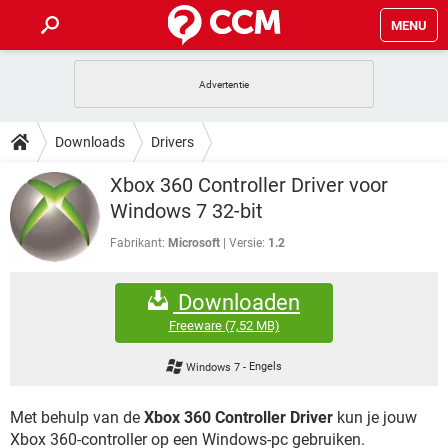
MENU
HOME
VIDEOBELLEN
GAMES
HOW-TO
Downloads
Drivers
INSTAGRAM
WINDOWS 10
VIDEOBELLEN
GAMES
DOWNLOADS
Xbox 360 Controller Driver voor
NETFLIX
CORONAVIRUS
INSTAGRAM
WINDOWS 10
Windows 7 32-bit
GRATIS
VIDEOBELLEN
SNAPCHAT
GAMES
FORUM
NETFLIX
CORONAVIRUS
Fabrikant:
Microsoft
Versie:
1.2
TIKTOK
INSTAGRAM
WINDOWS 10
GRATIS
VIDEOBELLEN
SNAPCHAT
GAMES
ARTIKELEN
NETFLIX
CORONAVIRUS
Downloaden
TIKTOK
INSTAGRAM
WINDOWS 10
GRATIS
VIDEOBELLEN
SNAPCHAT
GAMES
Freeware
(7,52 MB)
NETFLIX
CORONAVIRUS
TIKTOK
INSTAGRAM
WINDOWS 10
Windows 7
-
Engels
GRATIS
SNAPCHAT
NETFLIX
CORONAVIRUS
TIKTOK
Met behulp van de
Xbox 360 Controller Driver
kun je jouw
GRATIS
SNAPCHAT
Xbox 360-controller op een Windows-pc gebruiken.