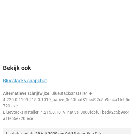
Bekijk ook
Bluestacks snapchat
Alternatieve schrijfwijze:
BlueStacksInstaller_4-
4.220.0.1109.215.0.1019_native_3e60fcbf81bed92c5b9ec4a1feb5e
720.exe,
BlueStacksInstaller_4.215.0.1019_native_3e60fcbf81bed92c5b9ec4
a1feb5e720.exe
Laatste update
29 juli 2020 om 04:13
door
Bob Dijks
.