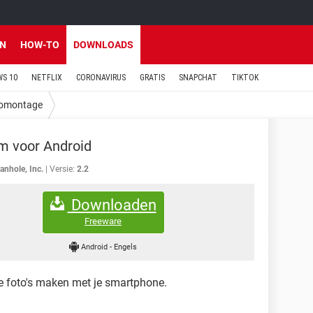
EN
HOW-TO
DOWNLOADS
S 10
NETFLIX
CORONAVIRUS
GRATIS
SNAPCHAT
TIKTOK
omontage
m voor Android
anhole, Inc.
Versie:
2.2
Downloaden
Freeware
Android
-
Engels
e foto's maken met je smartphone.