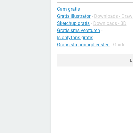
Cam gratis
Gratis illustrator
-
Downloads - Draw
Sketchup gratis
-
Downloads - 3D
Gratis sms versturen
-
Is onlyfans gratis
-
Gratis streamingdiensten
- Guide
L