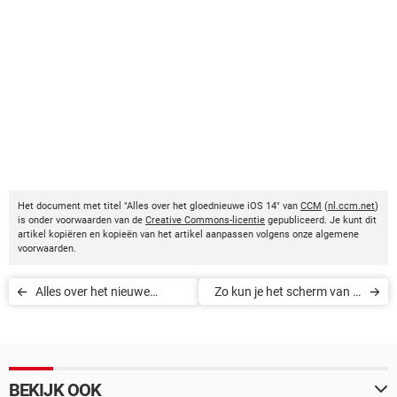
Het document met titel "Alles over het gloednieuwe iOS 14" van
CCM
(
nl.ccm.net
)
is onder voorwaarden van de
Creative Commons-licentie
gepubliceerd. Je kunt dit
artikel kopiëren en kopieën van het artikel aanpassen volgens onze algemene
voorwaarden.
Alles over het nieuwe
Zo kun je het scherm van je
macOS Big Sur
iPhone of iPad opnemen
BEKIJK OOK