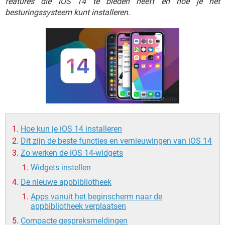
features die iOS 14 te bieden heeft en hoe je het
TIKTOK
besturingssysteem kunt installeren.
Hoe kun je iOS 14 installeren
Dit zijn de beste functies en vernieuwingen van iOS 14
Zo werken de iOS 14-widgets
Widgets instellen
De nieuwe appbibliotheek
Apps vanuit het beginscherm naar de
appbibliotheek verplaatsen
Compacte gespreksmeldingen