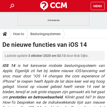
MENU
HOME
VIDEOBELLEN
GAMES
HOW-TO
How-to
Besturingssystemen
INSTAGRAM
WINDOWS 10
VIDEOBELLEN
GAMES
DOWNLOADS
De nieuwe functies van iOS 14
NETFLIX
CORONAVIRUS
INSTAGRAM
WINDOWS 10
GRATIS
VIDEOBELLEN
SNAPCHAT
GAMES
FORUM
Laatste update
3 oktober 2020 om 02:13
door
Bob Dijks
.
NETFLIX
CORONAVIRUS
TIKTOK
INSTAGRAM
WINDOWS 10
GRATIS
VIDEOBELLEN
SNAPCHAT
GAMES
iOS 14
is het kersverse mobiele besturingssysteem van
ARTIKELEN
NETFLIX
CORONAVIRUS
Apple. Eigenlijk zit het bij iedere nieuwe iOS-lancering wel
TIKTOK
INSTAGRAM
WINDOWS 10
snor, maar door “iOS 14 changes the core experience of
GRATIS
VIDEOBELLEN
SNAPCHAT
GAMES
NETFLIX
CORONAVIRUS
iPhone” te roepen heeft Apple de lat deze keer wel erg hoog
TIKTOK
INSTAGRAM
WINDOWS 10
gelegd. Vooral op visueel gebied heeft versie 14 veel te
GRATIS
SNAPCHAT
bieden, terwijl er ook grote stappen zijn gemaakt als het gaat
NETFLIX
CORONAVIRUS
TIKTOK
om
prestaties en betrouwbaarheid
. Klinkt goed hé? In deze
GRATIS
SNAPCHAT
How-To bespreken we de indrukwekkende lijst aan nieuwe