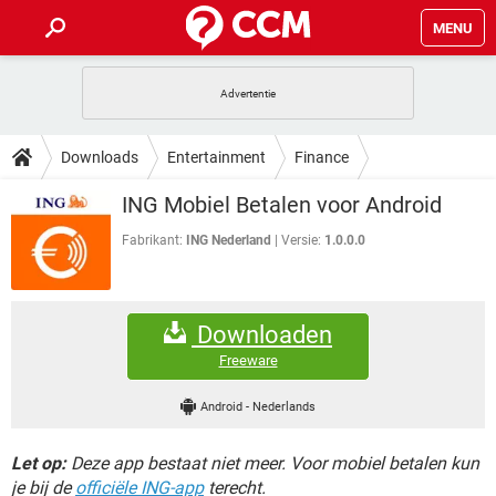
MENU
HOME
VIDEOBELLEN
GAMES
HOW-TO
Downloads
Entertainment
Finance
INSTAGRAM
WINDOWS 10
VIDEOBELLEN
GAMES
DOWNLOADS
ING Mobiel Betalen voor Android
NETFLIX
CORONAVIRUS
INSTAGRAM
WINDOWS 10
GRATIS
VIDEOBELLEN
SNAPCHAT
GAMES
Fabrikant:
ING Nederland
Versie:
1.0.0.0
FORUM
NETFLIX
CORONAVIRUS
TIKTOK
INSTAGRAM
WINDOWS 10
GRATIS
VIDEOBELLEN
SNAPCHAT
GAMES
ARTIKELEN
NETFLIX
CORONAVIRUS
Downloaden
TIKTOK
INSTAGRAM
WINDOWS 10
GRATIS
VIDEOBELLEN
SNAPCHAT
GAMES
Freeware
NETFLIX
CORONAVIRUS
TIKTOK
INSTAGRAM
WINDOWS 10
Android
-
Nederlands
GRATIS
SNAPCHAT
NETFLIX
CORONAVIRUS
TIKTOK
Let op:
Deze app bestaat niet meer. Voor mobiel betalen kun
GRATIS
SNAPCHAT
je bij de
officiële ING-app
terecht.