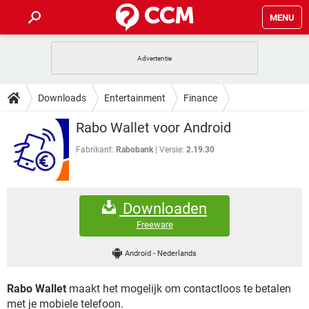
MENU
HOME
VIDEOBELLEN
GAMES
HOW-TO
Downloads
Entertainment
Finance
INSTAGRAM
WINDOWS 10
VIDEOBELLEN
GAMES
DOWNLOADS
Rabo Wallet voor Android
NETFLIX
CORONAVIRUS
INSTAGRAM
WINDOWS 10
GRATIS
VIDEOBELLEN
SNAPCHAT
GAMES
Fabrikant:
Rabobank
Versie:
2.19.30
FORUM
NETFLIX
CORONAVIRUS
TIKTOK
INSTAGRAM
WINDOWS 10
GRATIS
VIDEOBELLEN
SNAPCHAT
GAMES
ARTIKELEN
NETFLIX
CORONAVIRUS
Downloaden
TIKTOK
INSTAGRAM
WINDOWS 10
GRATIS
VIDEOBELLEN
SNAPCHAT
GAMES
Freeware
NETFLIX
CORONAVIRUS
TIKTOK
INSTAGRAM
WINDOWS 10
Android
-
Nederlands
GRATIS
SNAPCHAT
NETFLIX
CORONAVIRUS
TIKTOK
Rabo Wallet
maakt het mogelijk om contactloos te betalen
GRATIS
SNAPCHAT
met je mobiele telefoon.