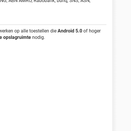
 ING, ABN AMRO, Rabobank, bunq, SNS, ASN,
rken op alle toestellen die
Android 5.0
of hoger
je opslagruimte
nodig.