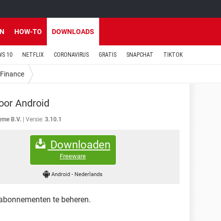
EN
HOW-TO
DOWNLOADS
S 10
NETFLIX
CORONAVIRUS
GRATIS
SNAPCHAT
TIKTOK
Finance
oor Android
yme B.V.
Versie:
3.10.1
Downloaden
Freeware
Android
-
Nederlands
n abonnementen te beheren.