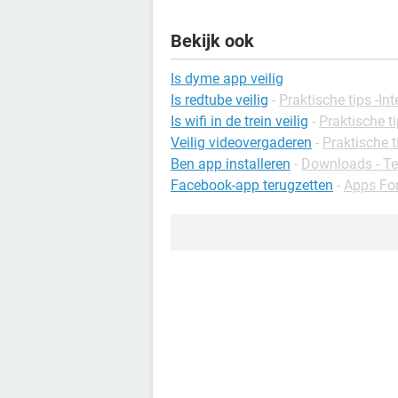
Bekijk ook
Is dyme app veilig
Is redtube veilig
-
Praktische tips -Int
Is wifi in de trein veilig
-
Praktische ti
Veilig videovergaderen
-
Praktische t
Ben app installeren
-
Downloads - Te
Facebook-app terugzetten
-
Apps Fo