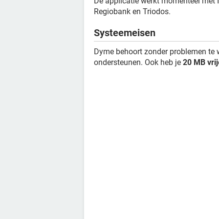
De applicatie werkt momenteel met
Regiobank en Triodos.
Systeemeisen
Dyme behoort zonder problemen te we
ondersteunen. Ook heb je
20 MB vri