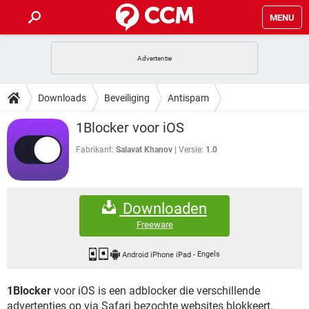
MENU
HOME
VIDEOBELLEN
GAMES
HOW-TO
Downloads
Beveiliging
Antispam
INSTAGRAM
WINDOWS 10
VIDEOBELLEN
GAMES
DOWNLOADS
1Blocker voor iOS
NETFLIX
CORONAVIRUS
INSTAGRAM
WINDOWS 10
GRATIS
VIDEOBELLEN
SNAPCHAT
GAMES
Fabrikant:
Salavat Khanov
Versie:
1.0
FORUM
NETFLIX
CORONAVIRUS
TIKTOK
INSTAGRAM
WINDOWS 10
GRATIS
VIDEOBELLEN
SNAPCHAT
GAMES
ARTIKELEN
NETFLIX
CORONAVIRUS
Downloaden
TIKTOK
INSTAGRAM
WINDOWS 10
GRATIS
VIDEOBELLEN
SNAPCHAT
GAMES
Freeware
NETFLIX
CORONAVIRUS
TIKTOK
INSTAGRAM
WINDOWS 10
GRATIS
SNAPCHAT
Android iPhone iPad
-
Engels
NETFLIX
CORONAVIRUS
TIKTOK
1Blocker
voor iOS is een adblocker die verschillende
GRATIS
SNAPCHAT
advertenties op via Safari bezochte websites blokkeert.