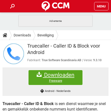
MENU
HOME
VIDEOBELLEN
GAMES
HOW-TO
Downloads
Beveiliging
INSTAGRAM
WINDOWS 10
VIDEOBELLEN
GAMES
DOWNLOADS
Truecaller - Caller ID & Block voor
NETFLIX
CORONAVIRUS
INSTAGRAM
WINDOWS 10
Android
GRATIS
VIDEOBELLEN
SNAPCHAT
GAMES
FORUM
NETFLIX
CORONAVIRUS
Fabrikant:
True Software Scandinavia AB
Versie:
9.3.10
TIKTOK
INSTAGRAM
WINDOWS 10
GRATIS
VIDEOBELLEN
SNAPCHAT
GAMES
ARTIKELEN
NETFLIX
CORONAVIRUS
Downloaden
TIKTOK
INSTAGRAM
WINDOWS 10
GRATIS
VIDEOBELLEN
SNAPCHAT
GAMES
Freeware
NETFLIX
CORONAVIRUS
TIKTOK
INSTAGRAM
WINDOWS 10
Android
-
Nederlands
GRATIS
SNAPCHAT
NETFLIX
CORONAVIRUS
TIKTOK
Truecaller - Caller ID & Block
is een dienst waarmee je snel
GRATIS
SNAPCHAT
en gemakkelijk onbekende nummers kunt identificeren.