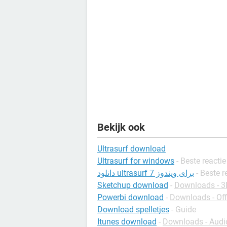
Bekijk ook
Ultrasurf download
Ultrasurf for windows
- Beste reactie
دانلود ultrasurf برای ویندوز 7
- Beste r
Sketchup download
-
Downloads - 3
Powerbi download
-
Downloads - Of
Download spelletjes
- Guide
Itunes download
-
Downloads - Audi