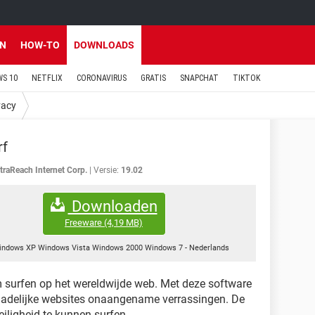
EN
HOW-TO
DOWNLOADS
S 10
NETFLIX
CORONAVIRUS
GRATIS
SNAPCHAT
TIKTOK
vacy
rf
traReach Internet Corp.
Versie:
19.02
Downloaden
Freeware
(4,19 MB)
indows XP Windows Vista Windows 2000 Windows 7
-
Nederlands
 surfen op het wereldwijde web. Met deze software
hadelijke websites onaangename verrassingen. De
veiligheid te kunnen surfen.