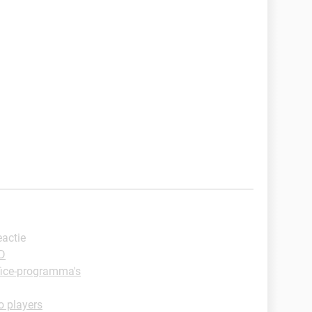
eactie
D
fice-programma's
o players