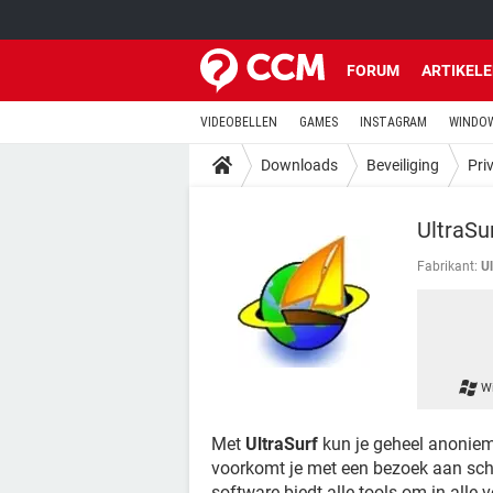
FORUM
ARTIKEL
VIDEOBELLEN
GAMES
INSTAGRAM
WINDOW
Downloads
Beveiliging
Pri
UltraSu
Fabrikant:
Ul
W
Met
UltraSurf
kun je geheel anoniem
voorkomt je met een bezoek aan sc
software biedt alle tools om in alle 