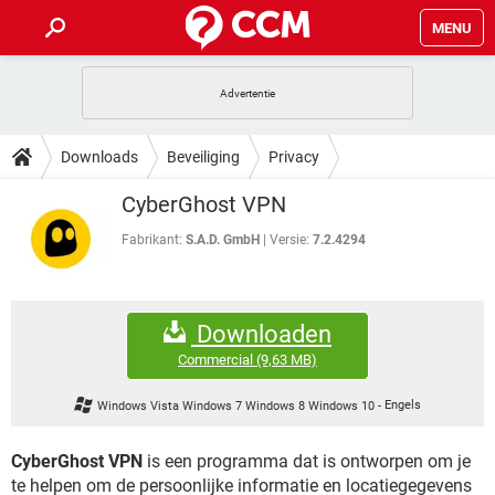
MENU
HOME
VIDEOBELLEN
GAMES
HOW-TO
Downloads
Beveiliging
Privacy
INSTAGRAM
WINDOWS 10
VIDEOBELLEN
GAMES
DOWNLOADS
CyberGhost VPN
NETFLIX
CORONAVIRUS
INSTAGRAM
WINDOWS 10
GRATIS
VIDEOBELLEN
SNAPCHAT
GAMES
Fabrikant:
S.A.D. GmbH
Versie:
7.2.4294
FORUM
NETFLIX
CORONAVIRUS
TIKTOK
INSTAGRAM
WINDOWS 10
GRATIS
VIDEOBELLEN
SNAPCHAT
GAMES
ARTIKELEN
NETFLIX
CORONAVIRUS
Downloaden
TIKTOK
INSTAGRAM
WINDOWS 10
GRATIS
VIDEOBELLEN
SNAPCHAT
GAMES
Commercial
(9,63 MB)
NETFLIX
CORONAVIRUS
TIKTOK
INSTAGRAM
WINDOWS 10
Windows Vista Windows 7 Windows 8 Windows 10
-
Engels
GRATIS
SNAPCHAT
NETFLIX
CORONAVIRUS
TIKTOK
CyberGhost VPN
is een programma dat is ontworpen om je
GRATIS
SNAPCHAT
te helpen om de persoonlijke informatie en locatiegegevens