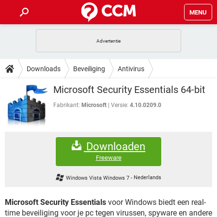
MENU
HOME
VIDEOBELLEN
GAMES
HOW-TO
Downloads
Beveiliging
Antivirus
INSTAGRAM
WINDOWS 10
VIDEOBELLEN
GAMES
DOWNLOADS
Microsoft Security Essentials 64-bit
NETFLIX
CORONAVIRUS
INSTAGRAM
WINDOWS 10
GRATIS
VIDEOBELLEN
SNAPCHAT
GAMES
Fabrikant:
Microsoft
Versie:
4.10.0209.0
FORUM
NETFLIX
CORONAVIRUS
TIKTOK
INSTAGRAM
WINDOWS 10
GRATIS
VIDEOBELLEN
SNAPCHAT
GAMES
ARTIKELEN
NETFLIX
CORONAVIRUS
Downloaden
TIKTOK
INSTAGRAM
WINDOWS 10
GRATIS
VIDEOBELLEN
SNAPCHAT
GAMES
Freeware
NETFLIX
CORONAVIRUS
TIKTOK
INSTAGRAM
WINDOWS 10
Windows Vista Windows 7
-
Nederlands
GRATIS
SNAPCHAT
NETFLIX
CORONAVIRUS
TIKTOK
Microsoft Security Essentials
voor Windows biedt een real-
GRATIS
SNAPCHAT
time beveiliging voor je pc tegen virussen, spyware en andere