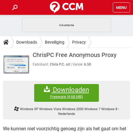
MENU
HOME
VIDEOBELLEN
GAMES
HOW-TO
Downloads
Beveiliging
Privacy
INSTAGRAM
WINDOWS 10
VIDEOBELLEN
GAMES
DOWNLOADS
ChrisPC Free Anonymous Proxy
NETFLIX
CORONAVIRUS
INSTAGRAM
WINDOWS 10
GRATIS
VIDEOBELLEN
SNAPCHAT
GAMES
Fabrikant:
Chris P.C. srl
Versie:
6.50
FORUM
NETFLIX
CORONAVIRUS
TIKTOK
INSTAGRAM
WINDOWS 10
GRATIS
VIDEOBELLEN
SNAPCHAT
GAMES
ARTIKELEN
NETFLIX
CORONAVIRUS
Downloaden
TIKTOK
INSTAGRAM
WINDOWS 10
GRATIS
VIDEOBELLEN
SNAPCHAT
GAMES
Freeware
(4,68 MB)
NETFLIX
CORONAVIRUS
TIKTOK
INSTAGRAM
WINDOWS 10
Windows XP Windows Vista Windows 2000 Windows 7 Windows 8
-
GRATIS
SNAPCHAT
Nederlands
NETFLIX
CORONAVIRUS
TIKTOK
GRATIS
SNAPCHAT
We kunnen niet voorzichtig genoeg zijn als het gaat om het