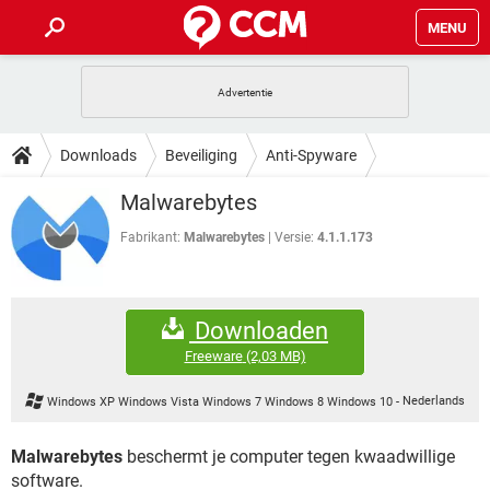
MENU
HOME
VIDEOBELLEN
GAMES
HOW-TO
Downloads
Beveiliging
Anti-Spyware
INSTAGRAM
WINDOWS 10
VIDEOBELLEN
GAMES
DOWNLOADS
Malwarebytes
NETFLIX
CORONAVIRUS
INSTAGRAM
WINDOWS 10
GRATIS
VIDEOBELLEN
SNAPCHAT
GAMES
Fabrikant:
Malwarebytes
Versie:
4.1.1.173
FORUM
NETFLIX
CORONAVIRUS
TIKTOK
INSTAGRAM
WINDOWS 10
GRATIS
VIDEOBELLEN
SNAPCHAT
GAMES
ARTIKELEN
NETFLIX
CORONAVIRUS
Downloaden
TIKTOK
INSTAGRAM
WINDOWS 10
GRATIS
VIDEOBELLEN
SNAPCHAT
GAMES
Freeware
(2,03 MB)
NETFLIX
CORONAVIRUS
TIKTOK
INSTAGRAM
WINDOWS 10
Windows XP Windows Vista Windows 7 Windows 8 Windows 10
-
Nederlands
GRATIS
SNAPCHAT
NETFLIX
CORONAVIRUS
TIKTOK
Malwarebytes
beschermt je computer tegen kwaadwillige
GRATIS
SNAPCHAT
software.