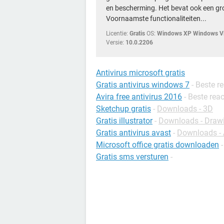
en bescherming. Het bevat ook een gr
Voornaamste functionaliteiten...
Licentie:
Gratis
OS:
Windows XP Windows Vi
Versie:
10.0.2206
Antivirus microsoft gratis
Gratis antivirus windows 7
- Beste r
Avira free antivirus 2016
- Beste reac
Sketchup gratis
-
Downloads - 3D
Gratis illustrator
-
Downloads - Draw
Gratis antivirus avast
-
Downloads - 
Microsoft office gratis downloaden
Gratis sms versturen
-