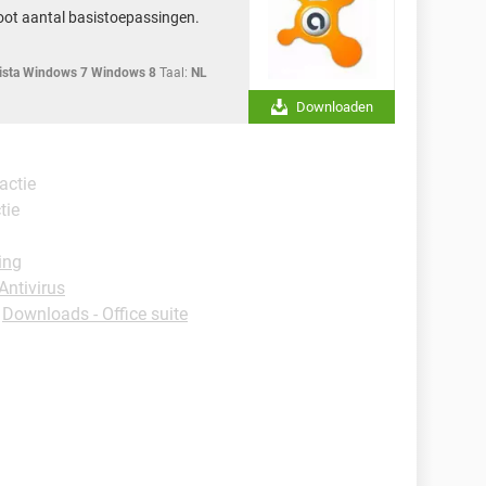
oot aantal basistoepassingen.
sta Windows 7 Windows 8
Taal:
NL
Downloaden
eactie
tie
ing
Antivirus
-
Downloads - Office suite