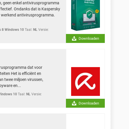
n, geen enkel antivirusprogramma
fectief. Ondanks dat is Kaspersky
tig werkend antivirusprogramma.
 8 Windows 10
Taal:
NL
Versie:
Downloaden
ivirusprogramma dat voor
eiten Het is efficiënt en
n twee miljoen virussen,
pyware en...
Windows 10
Taal:
NL
Versie:
Downloaden