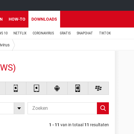
EN
HOW-TO
DOWNLOADS
S 10
NETFLIX
CORONAVIRUS
GRATIS
SNAPCHAT
TIKTOK
ivirus
OWS)
1 - 11
van in totaal
11
resultaten