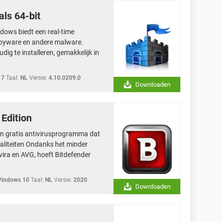
als 64-bit
ndows biedt een real-time
, spyware en andere malware.
dig te installeren, gemakkelijk in
 7
Taal:
NL
Versie:
4.10.0209.0
Downloaden
 Edition
een gratis antivirusprogramma dat
naliteiten Ondanks het minder
vira en AVG, hoeft Bitdefender
Windows 10
Taal:
NL
Versie:
2020
Downloaden