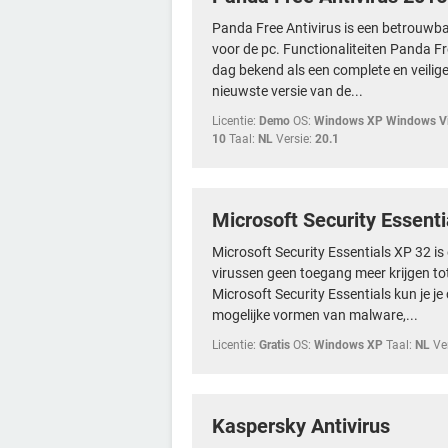
Panda Free Antivirus is een betrouwbare
voor de pc. Functionaliteiten Panda Fre
dag bekend als een complete en veilig
nieuwste versie van de...
Licentie:
Demo
OS:
Windows XP Windows Vi
10
Taal:
NL
Versie:
20.1
Microsoft Security Essenti
Microsoft Security Essentials XP 32 i
virussen geen toegang meer krijgen tot
Microsoft Security Essentials kun je je
mogelijke vormen van malware,...
Licentie:
Gratis
OS:
Windows XP
Taal:
NL
Ve
Kaspersky Antivirus