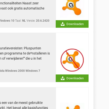
unctionaliteiten Naast zeer
Avast ook gratis automatische
Windows 10
Taal:
NL
Versie:
20.6.2420
Downloaden
uratievereisten: Pluspunten
en programma te de*nstalleren is
of verwijderen"" die u in het
sta Windows 2000 Windows 7
Downloaden
is een van de meest gebruikte
kt. Het bevat alle basisfuncties