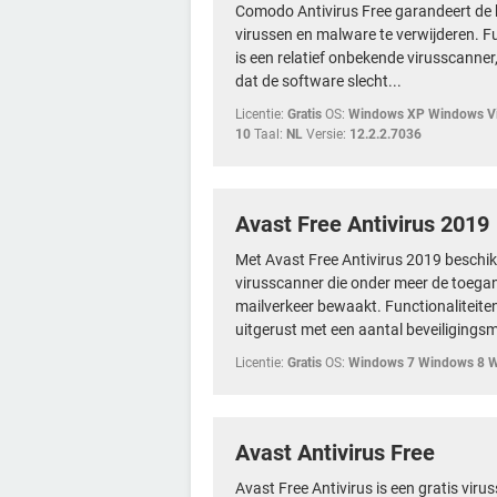
Comodo Antivirus Free garandeert de 
virussen en malware te verwijderen. F
is een relatief onbekende virusscanner
dat de software slecht...
Licentie:
Gratis
OS:
Windows XP Windows Vi
10
Taal:
NL
Versie:
12.2.2.7036
Avast Free Antivirus 2019
Met Avast Free Antivirus 2019 beschik 
virusscanner die onder meer de toegang
mailverkeer bewaakt. Functionaliteiten 
uitgerust met een aantal beveiligingsm
Licentie:
Gratis
OS:
Windows 7 Windows 8 
Avast Antivirus Free
Avast Free Antivirus is een gratis vir