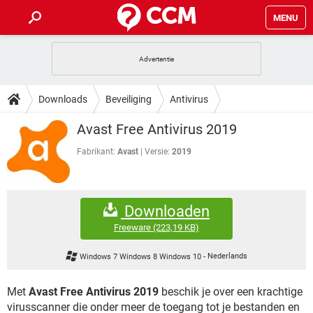
MENU
HOME
VIDEOBELLEN
GAMES
HOW-TO
Downloads
Beveiliging
Antivirus
INSTAGRAM
WINDOWS 10
VIDEOBELLEN
GAMES
DOWNLOADS
Avast Free Antivirus 2019
NETFLIX
CORONAVIRUS
INSTAGRAM
WINDOWS 10
GRATIS
VIDEOBELLEN
SNAPCHAT
GAMES
Fabrikant:
Avast
Versie:
2019
FORUM
NETFLIX
CORONAVIRUS
TIKTOK
INSTAGRAM
WINDOWS 10
GRATIS
VIDEOBELLEN
SNAPCHAT
GAMES
ARTIKELEN
NETFLIX
CORONAVIRUS
Downloaden
TIKTOK
INSTAGRAM
WINDOWS 10
GRATIS
VIDEOBELLEN
SNAPCHAT
GAMES
Freeware
(223,19 KB)
NETFLIX
CORONAVIRUS
TIKTOK
INSTAGRAM
WINDOWS 10
Windows 7 Windows 8 Windows 10
-
Nederlands
GRATIS
SNAPCHAT
NETFLIX
CORONAVIRUS
TIKTOK
Met
Avast Free Antivirus 2019
beschik je over een krachtige
GRATIS
SNAPCHAT
virusscanner die onder meer de toegang tot je bestanden en