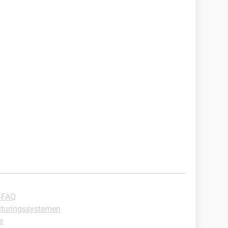
 -FAQ
esturingssystemen
e