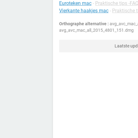
Euroteken mac
-
Praktische tips -FA
Vierkante haakjes mac
-
Praktische 
Orthographe alternative :
avg_avc_mac_a
avg_avc_mac_all_2015_4801_151.dmg
Laatste up