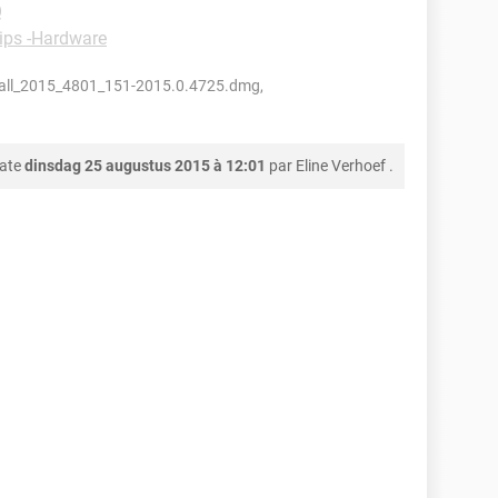
Q
tips -Hardware
ll_2015_4801_151-2015.0.4725.dmg,
date
dinsdag 25 augustus 2015 à 12:01
par
Eline Verhoef
.