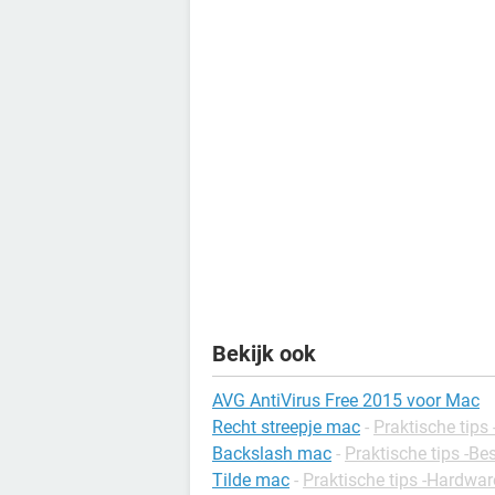
Bekijk ook
AVG AntiVirus Free 2015 voor Mac
Recht streepje mac
-
Praktische tips
Backslash mac
-
Praktische tips -B
Tilde mac
-
Praktische tips -Hardwar