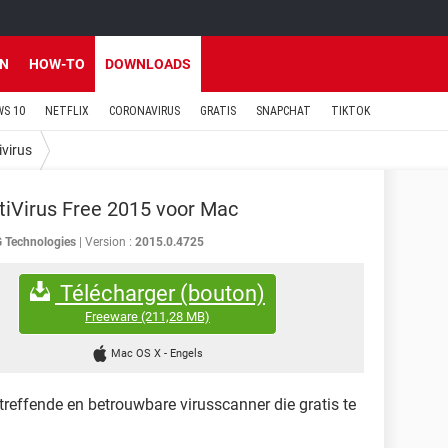
EN
HOW-TO
DOWNLOADS
S 10
NETFLIX
CORONAVIRUS
GRATIS
SNAPCHAT
TIKTOK
ivirus
iVirus Free 2015 voor Mac
 Technologies
Version :
2015.0.4725
Télécharger (bouton)
Freeware
(211,28 MB)
Mac OS X
-
Engels
treffende en betrouwbare virusscanner die gratis te