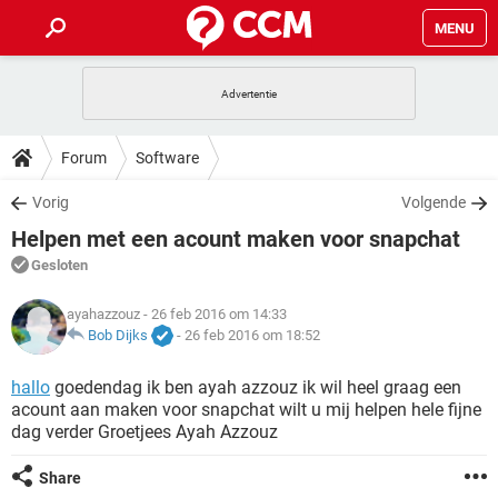
MENU
HOME
VIDEOBELLEN
GAMES
HOW-TO
Forum
Software
INSTAGRAM
WINDOWS 10
VIDEOBELLEN
GAMES
DOWNLOADS
Vorig
Volgende
NETFLIX
CORONAVIRUS
INSTAGRAM
WINDOWS 10
Helpen met een acount maken voor snapchat
GRATIS
VIDEOBELLEN
SNAPCHAT
GAMES
FORUM
NETFLIX
CORONAVIRUS
Gesloten
TIKTOK
INSTAGRAM
WINDOWS 10
GRATIS
VIDEOBELLEN
SNAPCHAT
GAMES
ARTIKELEN
ayahazzouz
- 26 feb 2016 om 14:33
NETFLIX
CORONAVIRUS
TIKTOK
INSTAGRAM
WINDOWS 10
Bob Dijks
-
26 feb 2016 om 18:52
GRATIS
VIDEOBELLEN
SNAPCHAT
GAMES
NETFLIX
CORONAVIRUS
hallo
goedendag ik ben ayah azzouz ik wil heel graag een
TIKTOK
INSTAGRAM
WINDOWS 10
acount aan maken voor snapchat wilt u mij helpen hele fijne
GRATIS
SNAPCHAT
dag verder Groetjees Ayah Azzouz
NETFLIX
CORONAVIRUS
TIKTOK
GRATIS
SNAPCHAT
Share