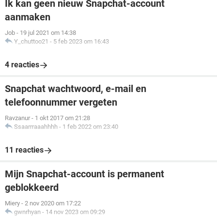
Ik kan geen nieuw Snapchat-account
aanmaken
Job
-
19 jul 2021 om 14:38
Y_chuttoo21
-
5 feb 2023 om 16:43
4 reacties
Snapchat wachtwoord, e-mail en
telefoonnummer vergeten
Ravzanur
-
1 okt 2017 om 21:28
Ssaarrraaahhhh
-
1 feb 2022 om 23:40
11 reacties
Mijn Snapchat-account is permanent
geblokkeerd
Miery
-
2 nov 2020 om 17:22
gwnrhyan
-
14 nov 2023 om 09:29