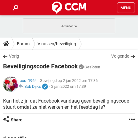
MENU
HOME
VIDEOBELLEN
GAMES
HOW-TO
Forum
Virussen/beveiliging
INSTAGRAM
WINDOWS 10
VIDEOBELLEN
GAMES
DOWNLOADS
Vorig
Volgende
NETFLIX
CORONAVIRUS
INSTAGRAM
WINDOWS 10
Beveiligingscode Facebook
GRATIS
VIDEOBELLEN
SNAPCHAT
GAMES
Gesloten
FORUM
NETFLIX
CORONAVIRUS
TIKTOK
INSTAGRAM
WINDOWS 10
roos_1964
- Gewijzigd op 2 jan 2022 om 17:36
GRATIS
VIDEOBELLEN
SNAPCHAT
GAMES
ARTIKELEN
Bob Dijks
-
2 jan 2022 om 17:39
NETFLIX
CORONAVIRUS
TIKTOK
INSTAGRAM
WINDOWS 10
GRATIS
VIDEOBELLEN
SNAPCHAT
GAMES
Kan het zijn dat Facebook vandaag geen beveiligingscode
NETFLIX
CORONAVIRUS
stuurt omdat ze niet werken en het feestdag is?
TIKTOK
INSTAGRAM
WINDOWS 10
GRATIS
SNAPCHAT
NETFLIX
CORONAVIRUS
Share
TIKTOK
GRATIS
SNAPCHAT