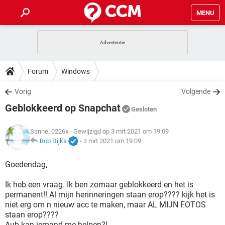
MENU
HOME
VIDEOBELLEN
GAMES
HOW-TO
Forum
Windows
INSTAGRAM
WINDOWS 10
VIDEOBELLEN
GAMES
DOWNLOADS
Vorig
Volgende
NETFLIX
CORONAVIRUS
INSTAGRAM
WINDOWS 10
Geblokkeerd op Snapchat
GRATIS
VIDEOBELLEN
SNAPCHAT
GAMES
Gesloten
FORUM
NETFLIX
CORONAVIRUS
TIKTOK
INSTAGRAM
WINDOWS 10
Sanne_0226x
- Gewijzigd op 3 mrt 2021 om 19:09
GRATIS
VIDEOBELLEN
SNAPCHAT
GAMES
ARTIKELEN
Bob Dijks
-
3 mrt 2021 om 19:09
NETFLIX
CORONAVIRUS
TIKTOK
INSTAGRAM
WINDOWS 10
GRATIS
VIDEOBELLEN
SNAPCHAT
GAMES
Goedendag,
NETFLIX
CORONAVIRUS
TIKTOK
INSTAGRAM
WINDOWS 10
Ik heb een vraag. Ik ben zomaar geblokkeerd en het is
GRATIS
SNAPCHAT
permanent!! Al mijn herinneringen staan erop???? kijk het is
NETFLIX
CORONAVIRUS
TIKTOK
niet erg om n nieuw acc te maken, maar AL MIJN FOTOS
GRATIS
SNAPCHAT
staan erop????
Aub kan iemand me helpen?!