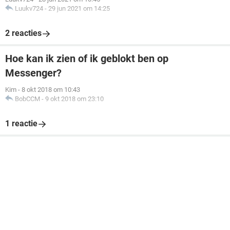
Luukv724
-
29 jun 2021 om 14:25
2 reacties
Hoe kan ik zien of ik geblokt ben op
Messenger?
Kim
-
8 okt 2018 om 10:43
BobCCM
-
9 okt 2018 om 23:10
1 reactie