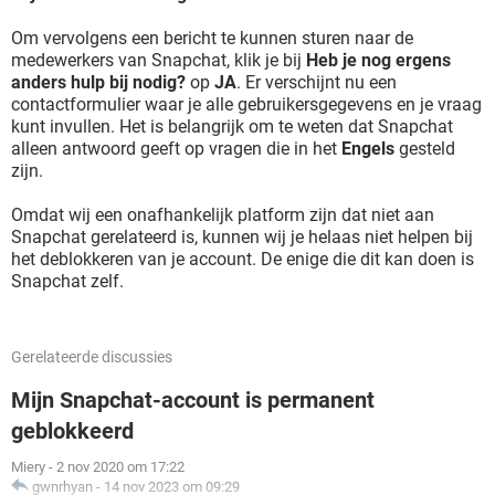
Om vervolgens een bericht te kunnen sturen naar de
medewerkers van Snapchat, klik je bij
Heb je nog ergens
anders hulp bij nodig?
op
JA
. Er verschijnt nu een
contactformulier waar je alle gebruikersgegevens en je vraag
kunt invullen. Het is belangrijk om te weten dat Snapchat
alleen antwoord geeft op vragen die in het
Engels
gesteld
zijn.
Omdat wij een onafhankelijk platform zijn dat niet aan
Snapchat gerelateerd is, kunnen wij je helaas niet helpen bij
het deblokkeren van je account. De enige die dit kan doen is
Snapchat zelf.
Gerelateerde discussies
Mijn Snapchat-account is permanent
geblokkeerd
Miery
-
2 nov 2020 om 17:22
gwnrhyan
-
14 nov 2023 om 09:29