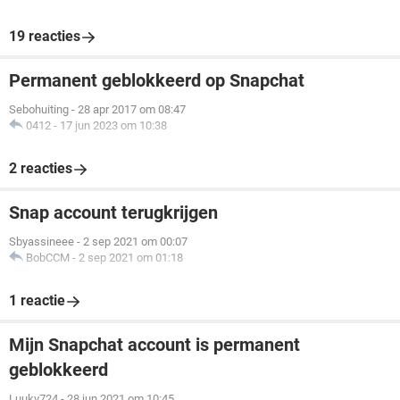
19 reacties
Permanent geblokkeerd op Snapchat
Sebohuiting
-
28 apr 2017 om 08:47
0412
-
17 jun 2023 om 10:38
2 reacties
Snap account terugkrijgen
Sbyassineee
-
2 sep 2021 om 00:07
BobCCM
-
2 sep 2021 om 01:18
1 reactie
Mijn Snapchat account is permanent
geblokkeerd
Luukv724
-
28 jun 2021 om 10:45