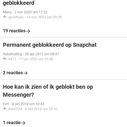
geblokkeerd
Miery
-
2 nov 2020 om 17:22
gwnrhyan
-
14 nov 2023 om 09:29
19 reacties
Permanent geblokkeerd op Snapchat
Sebohuiting
-
28 apr 2017 om 08:47
0412
-
17 jun 2023 om 10:38
2 reacties
Hoe kan ik zien of ik geblokt ben op
Messenger?
Kim
-
8 okt 2018 om 10:43
BobCCM
-
9 okt 2018 om 23:10
1 reactie