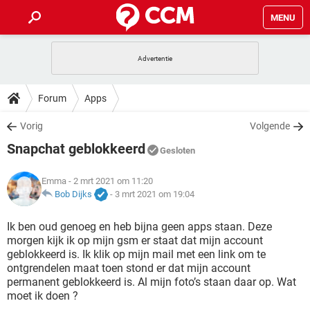
MENU
HOME
VIDEOBELLEN
GAMES
HOW-TO
Forum
Apps
INSTAGRAM
WINDOWS 10
VIDEOBELLEN
GAMES
DOWNLOADS
Vorig
Volgende
NETFLIX
CORONAVIRUS
INSTAGRAM
WINDOWS 10
Snapchat geblokkeerd
GRATIS
VIDEOBELLEN
SNAPCHAT
GAMES
Gesloten
FORUM
NETFLIX
CORONAVIRUS
TIKTOK
INSTAGRAM
WINDOWS 10
Emma
- 2 mrt 2021 om 11:20
GRATIS
VIDEOBELLEN
SNAPCHAT
GAMES
ARTIKELEN
Bob Dijks
-
3 mrt 2021 om 19:04
NETFLIX
CORONAVIRUS
TIKTOK
INSTAGRAM
WINDOWS 10
GRATIS
VIDEOBELLEN
SNAPCHAT
GAMES
Ik ben oud genoeg en heb bijna geen apps staan. Deze
NETFLIX
CORONAVIRUS
morgen kijk ik op mijn gsm er staat dat mijn account
TIKTOK
INSTAGRAM
WINDOWS 10
geblokkeerd is. Ik klik op mijn mail met een link om te
GRATIS
SNAPCHAT
ontgrendelen maat toen stond er dat mijn account
NETFLIX
CORONAVIRUS
TIKTOK
permanent geblokkeerd is. Al mijn foto’s staan daar op. Wat
GRATIS
SNAPCHAT
moet ik doen ?