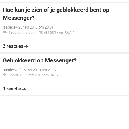
Hoe kun je zien of je geblokkeerd bent op
Messenger?
isabelle
-
23 feb 2017 om 20:31
1300 carine carin
-
10 okt 2017 om 06:17
3 reacties
Geblokkeerd op Messenger?
JandeWolf
-
6 mrt 2019 om 21:12
BobCCM
-
7 mrt 2019 om 04:57
1 reactie