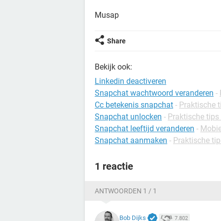
Musap
Share
Bekijk ook:
Linkedin deactiveren
Snapchat wachtwoord veranderen
-
Cc betekenis snapchat
-
Praktische t
Snapchat unlocken
-
Praktische tips
Snapchat leeftijd veranderen
-
Mobie
Snapchat aanmaken
-
Praktische ti
1 reactie
ANTWOORDEN 1 / 1
Bob Dijks
7.802