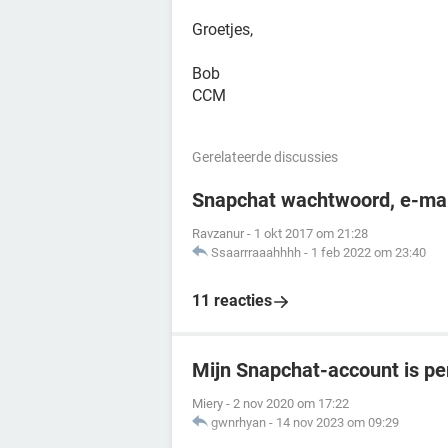
Groetjes,
Bob
CCM
Gerelateerde discussies
Snapchat wachtwoord, e-mai
Ravzanur
-
1 okt 2017 om 21:28
Ssaarrraaahhhh
-
1 feb 2022 om 23:40
11 reacties
Mijn Snapchat-account is p
Miery
-
2 nov 2020 om 17:22
gwnrhyan
-
14 nov 2023 om 09:29