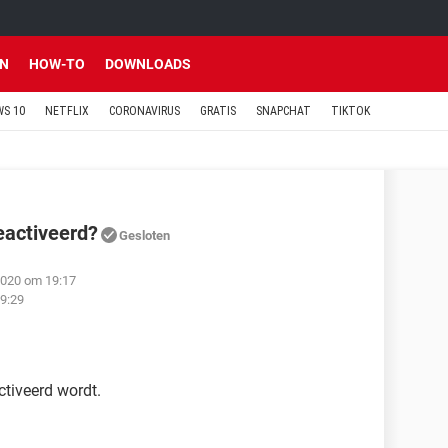
EN
HOW-TO
DOWNLOADS
S 10
NETFLIX
CORONAVIRUS
GRATIS
SNAPCHAT
TIKTOK
eactiveerd?
Gesloten
2020 om 19:17
9:29
ctiveerd wordt.