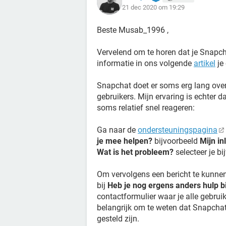
21 dec 2020 om 19:29
Beste Musab_1996 ,
Vervelend om te horen dat je Snapch
informatie in ons volgende
artikel
je 
Snapchat doet er soms erg lang over
gebruikers. Mijn ervaring is echter d
soms relatief snel reageren:
Ga naar de
ondersteuningspagina
je mee helpen?
bijvoorbeeld
Mijn i
Wat is het probleem?
selecteer je b
Om vervolgens een bericht te kunnen
bij
Heb je nog ergens anders hulp bi
contactformulier waar je alle gebrui
belangrijk om te weten dat Snapchat
gesteld zijn.