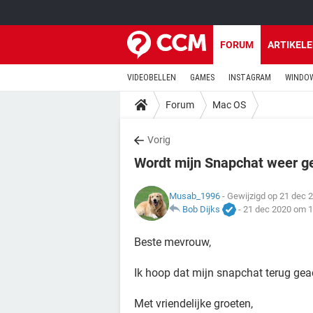
FORUM
ARTIKEL
VIDEOBELLEN
GAMES
INSTAGRAM
WINDOW
Forum
Mac OS
Vorig
Wordt mijn Snapchat weer g
Musab_1996
- Gewijzigd op 21 dec 
Bob Dijks
-
21 dec 2020 om 1
Beste mevrouw,
Ik hoop dat mijn snapchat terug gea
Met vriendelijke groeten,