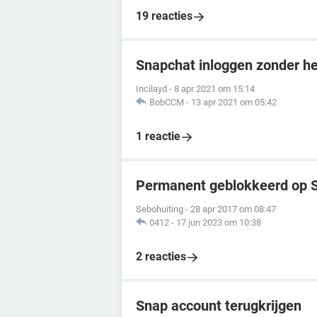
19 reacties
Snapchat inloggen zonder h
Incilayd
-
8 apr 2021 om 15:14
BobCCM
-
13 apr 2021 om 05:42
1 reactie
Permanent geblokkeerd op 
Sebohuiting
-
28 apr 2017 om 08:47
0412
-
17 jun 2023 om 10:38
2 reacties
Snap account terugkrijgen