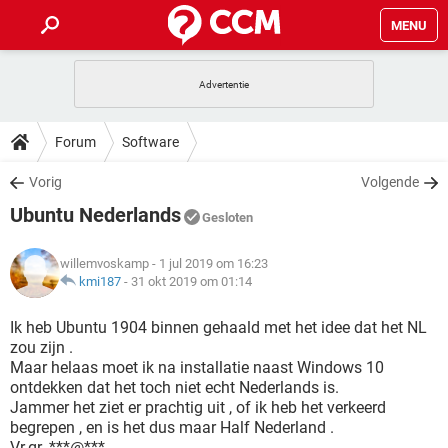
MENU
HOME
VIDEOBELLEN
GAMES
HOW-TO
Forum
Software
INSTAGRAM
WINDOWS 10
VIDEOBELLEN
GAMES
DOWNLOADS
Vorig
Volgende
NETFLIX
CORONAVIRUS
INSTAGRAM
WINDOWS 10
Ubuntu Nederlands
GRATIS
VIDEOBELLEN
SNAPCHAT
GAMES
Gesloten
FORUM
NETFLIX
CORONAVIRUS
TIKTOK
INSTAGRAM
WINDOWS 10
willemvoskamp
- 1 jul 2019 om 16:23
GRATIS
VIDEOBELLEN
SNAPCHAT
GAMES
ARTIKELEN
kmi187
-
31 okt 2019 om 01:14
NETFLIX
CORONAVIRUS
TIKTOK
INSTAGRAM
WINDOWS 10
GRATIS
VIDEOBELLEN
SNAPCHAT
GAMES
Ik heb Ubuntu 1904 binnen gehaald met het idee dat het NL
NETFLIX
CORONAVIRUS
zou zijn .
TIKTOK
INSTAGRAM
WINDOWS 10
Maar helaas moet ik na installatie naast Windows 10
GRATIS
SNAPCHAT
ontdekken dat het toch niet echt Nederlands is.
NETFLIX
CORONAVIRUS
TIKTOK
Jammer het ziet er prachtig uit , of ik heb het verkeerd
GRATIS
SNAPCHAT
begrepen , en is het dus maar Half Nederland .
Vr.gr. ***@***