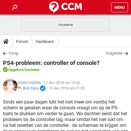
MENU
HOME
VIDEOBELLEN
GAMES
HOW-TO
Forum
Hardware
INSTAGRAM
WINDOWS 10
VIDEOBELLEN
GAMES
DOWNLOADS
Vorig
Volgende
NETFLIX
CORONAVIRUS
INSTAGRAM
WINDOWS 10
PS4-probleem: controller of console?
GRATIS
VIDEOBELLEN
SNAPCHAT
GAMES
FORUM
NETFLIX
CORONAVIRUS
Opgelost
/Gesloten
TIKTOK
INSTAGRAM
WINDOWS 10
GRATIS
VIDEOBELLEN
SNAPCHAT
GAMES
ARTIKELEN
G3r0n1m0206
- 11 dec 2018 om 19:42
NETFLIX
CORONAVIRUS
TIKTOK
INSTAGRAM
WINDOWS 10
Bob Dijks
-
13 dec 2018 om 01:05
GRATIS
VIDEOBELLEN
SNAPCHAT
GAMES
NETFLIX
CORONAVIRUS
Sinds een paar dagen lukt het niet meer om voorbij het
TIKTOK
INSTAGRAM
WINDOWS 10
scherm te geraken waar de console vraagt om op de PS-
GRATIS
SNAPCHAT
toets te drukken om verder te gaan. We dachten eerst dat het
NETFLIX
CORONAVIRUS
TIKTOK
probleem bij de controller lag, maar omdat het niet lukt om -
GRATIS
SNAPCHAT
na het resetten van de controller - de schermen te krijgen om