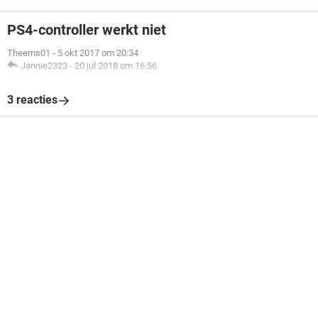
PS4-controller werkt niet
Theems01
-
5 okt 2017 om 20:34
Jannie2323
-
20 jul 2018 om 16:56
3 reacties