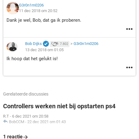
G3r0n1m0206
11 dec 2018 om 20:52
Dank je wel, Bob, dat ga ik proberen.
Bob Dijks
>
G3r0n1m0206
7.802
13 dec 2018 om 01:05
Ik hoop dat het gelukt is!
Gerelateerde discussies
Controllers werken niet bij opstarten ps4
R.T
-
6 dec 2021 om 20:58
BobCCM
-
22 dec 2021 om 01:43
1 reactie