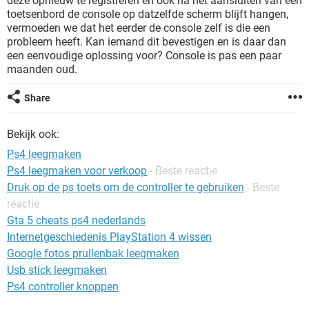
deze opnieuw te registreren en ook na het aansluiten van een
TIKTOK
toetsenbord de console op datzelfde scherm blijft hangen,
vermoeden we dat het eerder de console zelf is die een
probleem heeft. Kan iemand dit bevestigen en is daar dan
een eenvoudige oplossing voor? Console is pas een paar
maanden oud.
Share
Bekijk ook:
Ps4 leegmaken
Ps4 leegmaken voor verkoop
- Beste reactie
Druk op de ps toets om de controller te gebruiken
- Beste
reactie
Gta 5 cheats ps4 nederlands
Internetgeschiedenis PlayStation 4 wissen
Google fotos prullenbak leegmaken
Usb stick leegmaken
Ps4 controller knoppen