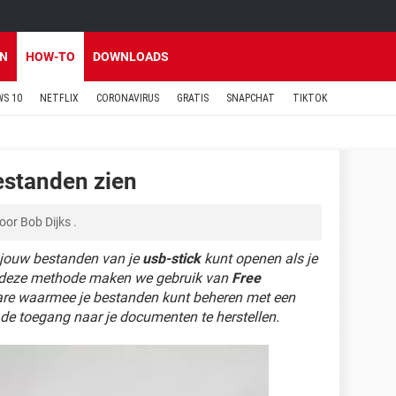
EN
HOW-TO
DOWNLOADS
S 10
NETFLIX
CORONAVIRUS
GRATIS
SNAPCHAT
TIKTOK
estanden zien
oor
Bob Dijks
.
e jouw bestanden van je
usb-stick
kunt openen als je
n deze methode maken we gebruik van
Free
are waarmee je bestanden kunt beheren met een
de toegang naar je documenten te herstellen.