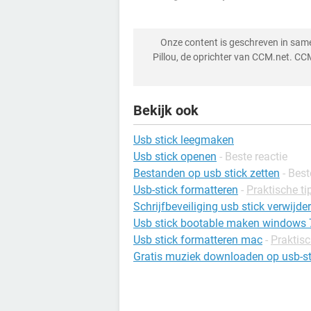
Onze content is geschreven in sa
Pillou, de oprichter van CCM.net. CC
Bekijk ook
Usb stick leegmaken
Usb stick openen
- Beste reactie
Bestanden op usb stick zetten
- Best
Usb-stick formatteren
-
Praktische ti
Schrijfbeveiliging usb stick verwijde
Usb stick bootable maken windows 
Usb stick formatteren mac
-
Praktis
Gratis muziek downloaden op usb-st