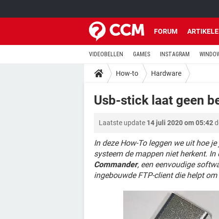
FORUM
ARTIKEL
VIDEOBELLEN
GAMES
INSTAGRAM
WINDOW
How-to
Hardware
Usb-stick laat geen b
Laatste update
14 juli 2020 om 05:42
d
In deze How-To leggen we uit hoe j
systeem de mappen niet herkent. I
Commander
, een eenvoudige softw
ingebouwde FTP-client die helpt om 