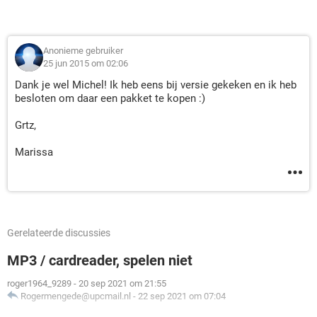
Anonieme gebruiker
25 jun 2015 om 02:06
Dank je wel Michel! Ik heb eens bij versie gekeken en ik heb
besloten om daar een pakket te kopen :)
Grtz,
Marissa
Gerelateerde discussies
MP3 / cardreader, spelen niet
roger1964_9289
-
20 sep 2021 om 21:55
Rogermengede@upcmail.nl
-
22 sep 2021 om 07:04