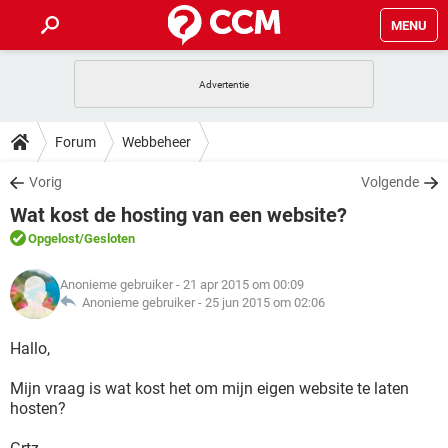
MENU
HOME
VIDEOBELLEN
GAMES
HOW-TO
Forum
Webbeheer
INSTAGRAM
WINDOWS 10
VIDEOBELLEN
GAMES
DOWNLOADS
Vorig
Volgende
NETFLIX
CORONAVIRUS
INSTAGRAM
WINDOWS 10
Wat kost de hosting van een website?
GRATIS
VIDEOBELLEN
SNAPCHAT
GAMES
FORUM
NETFLIX
CORONAVIRUS
Opgelost
/Gesloten
TIKTOK
INSTAGRAM
WINDOWS 10
GRATIS
VIDEOBELLEN
SNAPCHAT
GAMES
ARTIKELEN
NETFLIX
Anonieme gebruiker
- 21 apr 2015 om 00:09
CORONAVIRUS
TIKTOK
INSTAGRAM
WINDOWS 10
Anonieme gebruiker -
25 jun 2015 om 02:06
GRATIS
VIDEOBELLEN
SNAPCHAT
GAMES
NETFLIX
CORONAVIRUS
Hallo,
TIKTOK
INSTAGRAM
WINDOWS 10
GRATIS
SNAPCHAT
Mijn vraag is wat kost het om mijn eigen website te laten
NETFLIX
CORONAVIRUS
TIKTOK
hosten?
GRATIS
SNAPCHAT