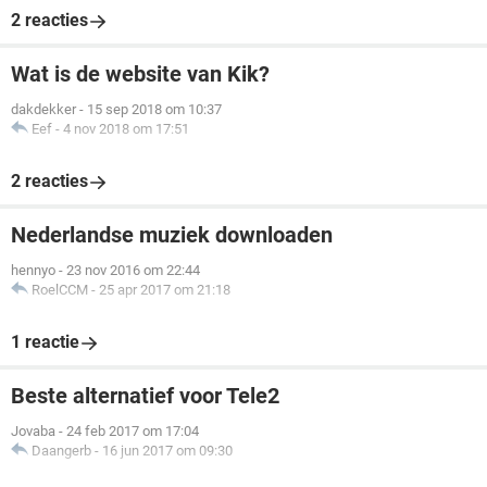
2 reacties
Wat is de website van Kik?
dakdekker
-
15 sep 2018 om 10:37
Eef
-
4 nov 2018 om 17:51
2 reacties
Nederlandse muziek downloaden
hennyo
-
23 nov 2016 om 22:44
RoelCCM
-
25 apr 2017 om 21:18
1 reactie
Beste alternatief voor Tele2
Jovaba
-
24 feb 2017 om 17:04
Daangerb
-
16 jun 2017 om 09:30