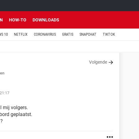
EN
HOW-TO
DOWNLOADS
S 10
NETFLIX
CORONAVIRUS
GRATIS
SNAPCHAT
TIKTOK
Volgende
ten
 21:17
 mij volgers.
mbord geplaatst.
n?