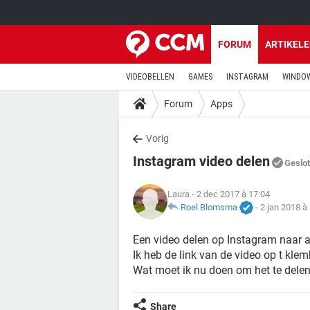
FORUM
ARTIKEL
VIDEOBELLEN
GAMES
INSTAGRAM
WINDOW
Forum
Apps
Vorig
Instagram video delen
Geslo
Laura
- 2 dec 2017 à 17:04
Roel Blomsma
-
2 jan 2018 à
Een video delen op Instagram naar al
Ik heb de link van de video op t kle
Wat moet ik nu doen om het te dele
Share