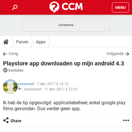
MENU
HOME
VIDEOBELLEN
GAMES
HOW-TO
Forum
Apps
INSTAGRAM
WINDOWS 10
VIDEOBELLEN
GAMES
DOWNLOADS
Vorig
Volgende
NETFLIX
CORONAVIRUS
INSTAGRAM
WINDOWS 10
Playstore app downloaden op mijn android 4.3
GRATIS
VIDEOBELLEN
SNAPCHAT
GAMES
FORUM
NETFLIX
CORONAVIRUS
Gesloten
TIKTOK
INSTAGRAM
WINDOWS 10
GRATIS
VIDEOBELLEN
SNAPCHAT
GAMES
ARTIKELEN
NETFLIX
ossevoort
- 7 dec 2017 à 12:12
CORONAVIRUS
TIKTOK
INSTAGRAM
WINDOWS 10
Ossevoort -
11 dec 2017 à 13:12
GRATIS
VIDEOBELLEN
SNAPCHAT
GAMES
NETFLIX
CORONAVIRUS
Ik heb de tip opgevolgd: applicatiebeheer, enkel google play
TIKTOK
INSTAGRAM
WINDOWS 10
films gevonden. Dus verder geen app.
GRATIS
SNAPCHAT
NETFLIX
CORONAVIRUS
TIKTOK
Share
GRATIS
SNAPCHAT