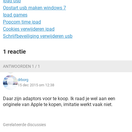
Ipad usb
TIKTOK
Opstart usb maken windows 7
Ipad games
Popcorn time ipad
Cookies verwijderen ipad
Schrijfbeveiliging verwijderen usb
1 reactie
ANTWOORDEN 1 / 1
drborg
15 dec 2015 om 12:38
Daar zijn adaptors voor te koop. Ik raad je wel aan een
originele van Apple te kopen, imitatie werkt vaak niet.
Gerelateerde discussies