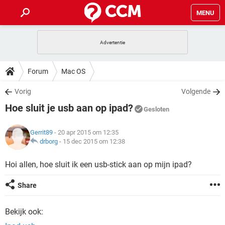
MENU
HOME
VIDEOBELLEN
GAMES
HOW-TO
Forum
Mac OS
INSTAGRAM
WINDOWS 10
VIDEOBELLEN
GAMES
DOWNLOADS
Vorig
Volgende
NETFLIX
CORONAVIRUS
INSTAGRAM
WINDOWS 10
Hoe sluit je usb aan op ipad?
GRATIS
VIDEOBELLEN
SNAPCHAT
GAMES
Gesloten
FORUM
NETFLIX
CORONAVIRUS
TIKTOK
INSTAGRAM
WINDOWS 10
Gerrit89
- 20 apr 2015 om 12:35
GRATIS
VIDEOBELLEN
SNAPCHAT
GAMES
ARTIKELEN
drborg
-
15 dec 2015 om 12:38
NETFLIX
CORONAVIRUS
TIKTOK
INSTAGRAM
WINDOWS 10
GRATIS
VIDEOBELLEN
SNAPCHAT
GAMES
Hoi allen, hoe sluit ik een usb-stick aan op mijn ipad?
NETFLIX
CORONAVIRUS
TIKTOK
INSTAGRAM
WINDOWS 10
Share
GRATIS
SNAPCHAT
NETFLIX
CORONAVIRUS
TIKTOK
Bekijk ook:
GRATIS
SNAPCHAT