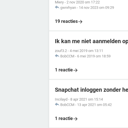
Miery
-
2 nov 2020 om 17:22
gwnrhyan
-
14 nov 2023 om 09:29
19 reacties
Ik kan me niet aanmelden o
zouf3.2
-
4 mei 2019 om 13:11
BobCCM
-
6 mei 2019 om 18:59
1 reactie
Snapchat inloggen zonder h
Incilayd
-
8 apr 2021 om 15:14
BobCCM
-
13 apr 2021 om 05:42
1 reactie