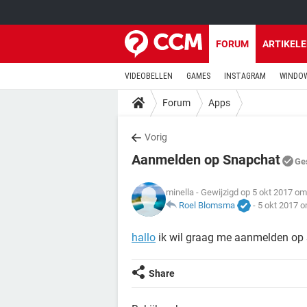
FORUM
ARTIKEL
VIDEOBELLEN
GAMES
INSTAGRAM
WINDOW
Forum
Apps
Vorig
Aanmelden op Snapchat
Ge
minella
- Gewijzigd op 5 okt 2017 om
Roel Blomsma
-
5 okt 2017 o
hallo
ik wil graag me aanmelden op sn
Share