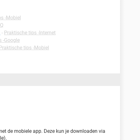
ps -Mobiel
AQ
n
-
Praktische tips -Internet
s -Google
Praktische tips -Mobiel
et de mobiele app. Deze kun je downloaden via
le).