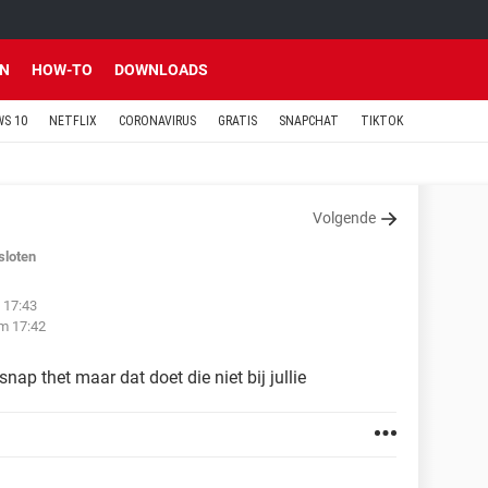
EN
HOW-TO
DOWNLOADS
S 10
NETFLIX
CORONAVIRUS
GRATIS
SNAPCHAT
TIKTOK
Volgende
sloten
 17:43
m 17:42
ap thet maar dat doet die niet bij jullie