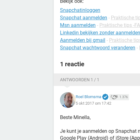
Bekijk ook:
Snapchatinloggen
Snapchat aanmelden
-
Praktische ti
Msn aanmelden
-
Praktische tips -F
Linkedin bekijken zonder aanmelde
Aanmelden bij gmail
-
Praktische tip
Snapchat wachtwoord veranderen
-
1 reactie
ANTWOORDEN 1 / 1
Roel Blomsma
1.376
5 okt 2017 om 17:42
Beste Minella,
Je kunt je aanmelden op Snapchat m
Google Play (Android) of iStore (App