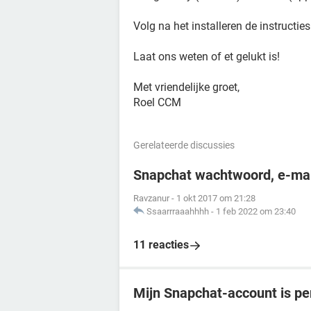
Volg na het installeren de instructie
Laat ons weten of et gelukt is!
Met vriendelijke groet,
Roel CCM
Gerelateerde discussies
Snapchat wachtwoord, e-mai
Ravzanur
-
1 okt 2017 om 21:28
Ssaarrraaahhhh
-
1 feb 2022 om 23:40
11 reacties
Mijn Snapchat-account is p