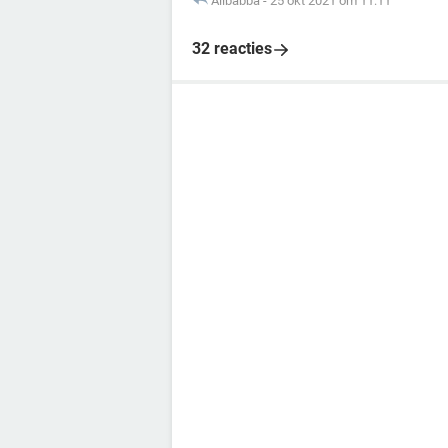
Alibabba
-
25 okt 2021 om 11:11
32 reacties