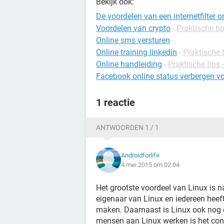
Bekijk ook:
De voordelen van een internetfilter o
Voordelen van crypto
-
Praktische tip
Online sms versturen
-
Online training linkedin
-
Praktische t
Online handleiding
-
Praktische tips 
Facebook online status verbergen v
1 reactie
ANTWOORDEN 1 / 1
Androidforlife
4 mei 2015 om 02:04
Het grootste voordeel van Linux is n
eigenaar van Linux en iedereen heeft
maken. Daarnaast is Linux ook nog e
mensen aan Linux werken is het const