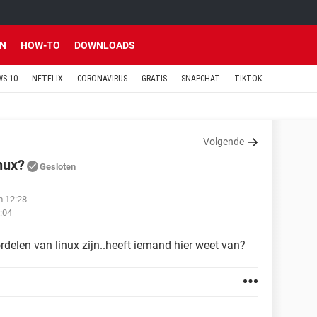
EN
HOW-TO
DOWNLOADS
S 10
NETFLIX
CORONAVIRUS
GRATIS
SNAPCHAT
TIKTOK
Volgende
nux?
Gesloten
m 12:28
:04
rdelen van linux zijn..heeft iemand hier weet van?