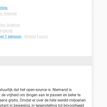
nline.
s -Internet
ips -Internet
-Internet
oor 1 persoon
-
Mobiel Forum
atuurlijk dat het open-source is. Niemand is
 de vrijheid om dingen aan te passen en beter te
ens gratis. Omdat er over de hele wereld miljoenen
ant in beweging, in tegenstelling tot bijvoorbeeld