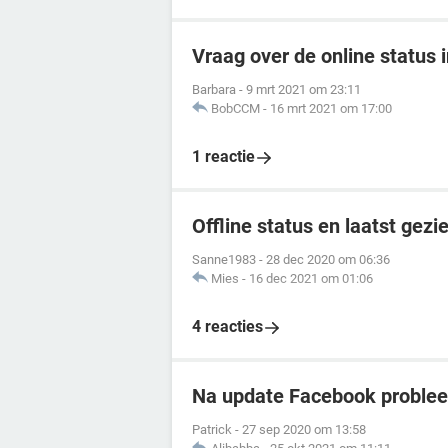
Vraag over de online status
Barbara
-
9 mrt 2021 om 23:11
BobCCM
-
16 mrt 2021 om 17:00
1 reactie
Offline status en laatst ge
Sanne1983
-
28 dec 2020 om 06:36
Mies
-
16 dec 2021 om 01:06
4 reacties
Na update Facebook problee
Patrick
-
27 sep 2020 om 13:58