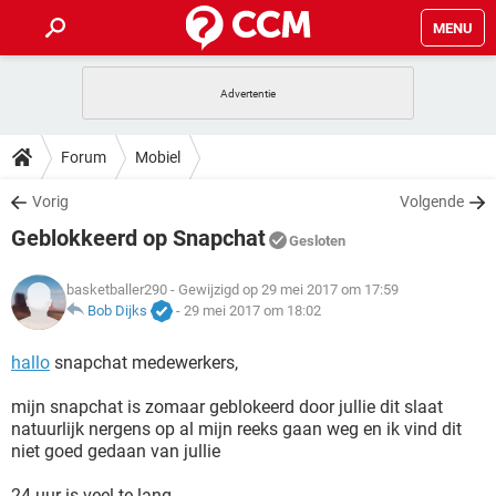
MENU
HOME
VIDEOBELLEN
GAMES
HOW-TO
Forum
Mobiel
INSTAGRAM
WINDOWS 10
VIDEOBELLEN
GAMES
DOWNLOADS
Vorig
Volgende
NETFLIX
CORONAVIRUS
INSTAGRAM
WINDOWS 10
Geblokkeerd op Snapchat
GRATIS
VIDEOBELLEN
SNAPCHAT
GAMES
Gesloten
FORUM
NETFLIX
CORONAVIRUS
TIKTOK
INSTAGRAM
WINDOWS 10
basketballer290
- Gewijzigd op 29 mei 2017 om 17:59
GRATIS
VIDEOBELLEN
SNAPCHAT
GAMES
ARTIKELEN
Bob Dijks
-
29 mei 2017 om 18:02
NETFLIX
CORONAVIRUS
TIKTOK
INSTAGRAM
WINDOWS 10
GRATIS
VIDEOBELLEN
SNAPCHAT
GAMES
hallo
snapchat medewerkers,
NETFLIX
CORONAVIRUS
TIKTOK
INSTAGRAM
WINDOWS 10
mijn snapchat is zomaar geblokeerd door jullie dit slaat
GRATIS
SNAPCHAT
natuurlijk nergens op al mijn reeks gaan weg en ik vind dit
NETFLIX
CORONAVIRUS
TIKTOK
niet goed gedaan van jullie
GRATIS
SNAPCHAT
24 uur is veel te lang