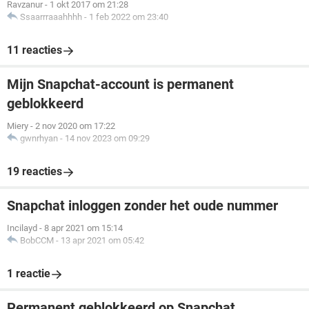
Ravzanur
-
1 okt 2017 om 21:28
Ssaarrraaahhhh
-
1 feb 2022 om 23:40
11 reacties
Mijn Snapchat-account is permanent
geblokkeerd
Miery
-
2 nov 2020 om 17:22
gwnrhyan
-
14 nov 2023 om 09:29
19 reacties
Snapchat inloggen zonder het oude nummer
Incilayd
-
8 apr 2021 om 15:14
BobCCM
-
13 apr 2021 om 05:42
1 reactie
Permanent geblokkeerd op Snapchat