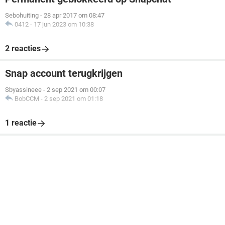
Sebohuiting
-
28 apr 2017 om 08:47
0412
-
17 jun 2023 om 10:38
2 reacties
Snap account terugkrijgen
Sbyassineee
-
2 sep 2021 om 00:07
BobCCM
-
2 sep 2021 om 01:18
1 reactie