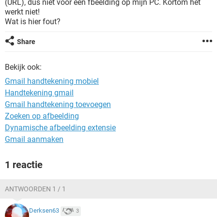
(URL), dus niet voor een fbeelding op mijn PC. Kortom het
TIKTOK
werkt niet!
Wat is hier fout?
Share
Bekijk ook:
Gmail handtekening mobiel
Handtekening gmail
Gmail handtekening toevoegen
Zoeken op afbeelding
Dynamische afbeelding extensie
Gmail aanmaken
1 reactie
ANTWOORDEN 1 / 1
Derksen63
3