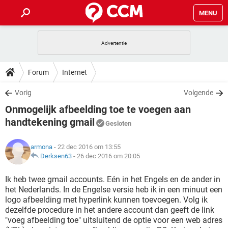
MENU
HOME
VIDEOBELLEN
GAMES
HOW-TO
Forum
Internet
INSTAGRAM
WINDOWS 10
VIDEOBELLEN
GAMES
DOWNLOADS
Vorig
Volgende
NETFLIX
CORONAVIRUS
INSTAGRAM
WINDOWS 10
Onmogelijk afbeelding toe te voegen aan
GRATIS
VIDEOBELLEN
SNAPCHAT
GAMES
FORUM
NETFLIX
CORONAVIRUS
handtekening gmail
Gesloten
TIKTOK
INSTAGRAM
WINDOWS 10
GRATIS
VIDEOBELLEN
SNAPCHAT
GAMES
ARTIKELEN
NETFLIX
CORONAVIRUS
armona
- 22 dec 2016 om 13:55
TIKTOK
INSTAGRAM
WINDOWS 10
Derksen63
-
26 dec 2016 om 20:05
GRATIS
VIDEOBELLEN
SNAPCHAT
GAMES
NETFLIX
CORONAVIRUS
Ik heb twee gmail accounts. Eén in het Engels en de ander in
TIKTOK
INSTAGRAM
WINDOWS 10
GRATIS
SNAPCHAT
het Nederlands. In de Engelse versie heb ik in een minuut een
NETFLIX
CORONAVIRUS
logo afbeelding met hyperlink kunnen toevoegen. Volg ik
TIKTOK
dezelfde procedure in het andere account dan geeft de link
GRATIS
SNAPCHAT
"voeg afbeelding toe" uitsluitend de optie voor een web adres