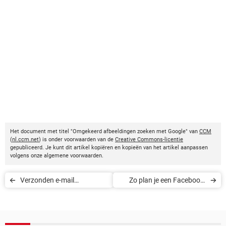
Het document met titel "Omgekeerd afbeeldingen zoeken met Google" van
CCM
(
nl.ccm.net
) is onder voorwaarden van de
Creative Commons-licentie
gepubliceerd. Je kunt dit artikel kopiëren en kopieën van het artikel aanpassen
volgens onze algemene voorwaarden.
Verzonden e-mail
Zo plan je een Facebook-
terughalen in Gmail
bericht