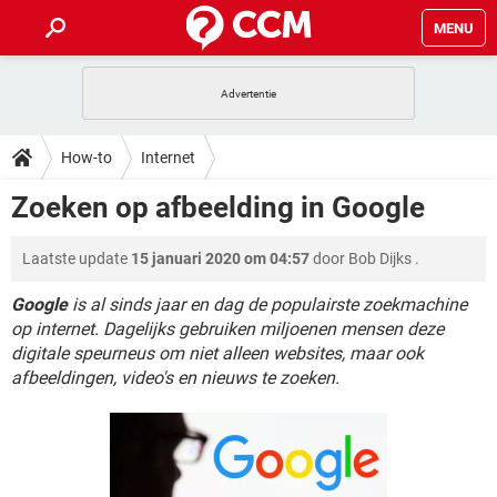
MENU
HOME
VIDEOBELLEN
GAMES
HOW-TO
How-to
Internet
INSTAGRAM
WINDOWS 10
VIDEOBELLEN
GAMES
DOWNLOADS
Zoeken op afbeelding in Google
NETFLIX
CORONAVIRUS
INSTAGRAM
WINDOWS 10
GRATIS
VIDEOBELLEN
SNAPCHAT
GAMES
FORUM
Laatste update
15 januari 2020 om 04:57
door
Bob Dijks
.
NETFLIX
CORONAVIRUS
TIKTOK
INSTAGRAM
WINDOWS 10
GRATIS
VIDEOBELLEN
SNAPCHAT
GAMES
Google
is al sinds jaar en dag de populairste zoekmachine
ARTIKELEN
NETFLIX
CORONAVIRUS
op internet. Dagelijks gebruiken miljoenen mensen deze
TIKTOK
INSTAGRAM
WINDOWS 10
digitale speurneus om niet alleen websites, maar ook
GRATIS
VIDEOBELLEN
SNAPCHAT
GAMES
NETFLIX
CORONAVIRUS
afbeeldingen, video's en nieuws te zoeken.
TIKTOK
INSTAGRAM
WINDOWS 10
GRATIS
SNAPCHAT
NETFLIX
CORONAVIRUS
TIKTOK
GRATIS
SNAPCHAT