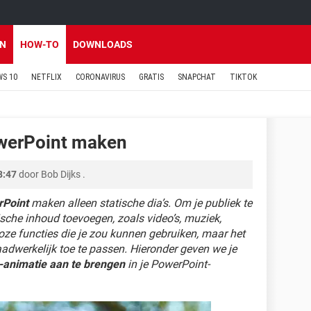
EN
HOW-TO
DOWNLOADS
S 10
NETFLIX
CORONAVIRUS
GRATIS
SNAPCHAT
TIKTOK
werPoint maken
8:47
door
Bob Dijks
.
rPoint
maken alleen statische dia’s. Om je publiek te
che inhoud toevoegen, zoals video’s, muziek,
lloze functies die je zou kunnen gebruiken, maar het
daadwerkelijk toe te passen. Hieronder geven we je
animatie aan te brengen
in je PowerPoint-