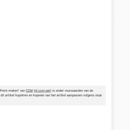
rPoint maken" van
CCM
(
nl.ccm.net
) is onder voorwaarden van de
dit artikel kopiëren en kopieën van het artikel aanpassen volgens onze