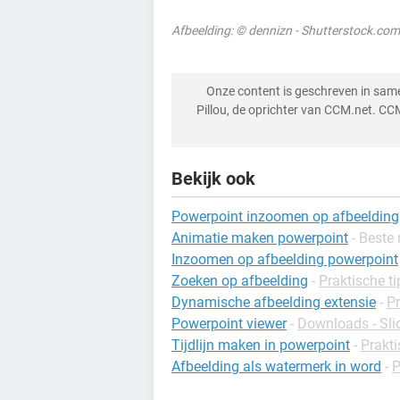
Afbeelding: © dennizn - Shutterstock.com
Onze content is geschreven in sa
Pillou, de oprichter van CCM.net. CC
Bekijk ook
Powerpoint inzoomen op afbeelding
Animatie maken powerpoint
- Beste 
Inzoomen op afbeelding powerpoint
Zoeken op afbeelding
-
Praktische ti
Dynamische afbeelding extensie
-
Pr
Powerpoint viewer
-
Downloads - Sl
Tijdlijn maken in powerpoint
-
Prakti
Afbeelding als watermerk in word
-
P