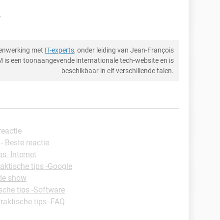
menwerking met
IT-experts
, onder leiding van Jean-François
M is een toonaangevende internationale tech-website en is
beschikbaar in elf verschillende talen.
reactie
- Beste reactie
ps -Internet
aktische tips -Google
ide show
sche tips -Software
raktische tips -FAQ