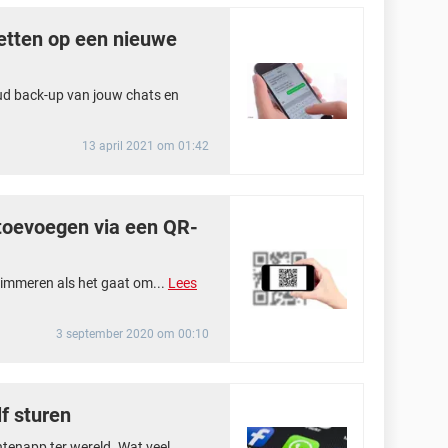
etten op een nieuwe
d back-up van jouw chats en
13 april 2021 om 01:42
toevoegen via een QR-
timmeren als het gaat om...
Lees
3 september 2020 om 00:10
lf sturen
tenapp ter wereld. Wat veel