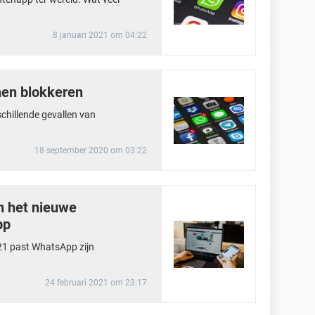
8 januari 2021 om 04:22
en blokkeren
schillende gevallen van
18 september 2020 om 03:22
in het nieuwe
pp
021 past WhatsApp zijn
24 februari 2021 om 23:17