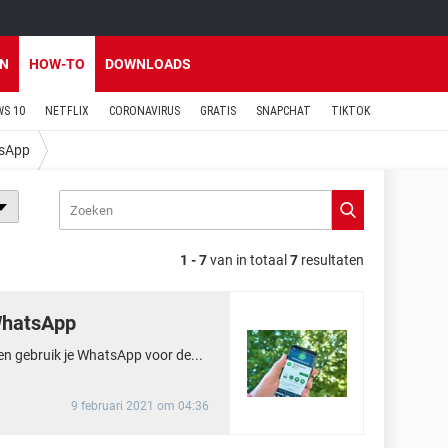
EN
HOW-TO
DOWNLOADS
S 10
NETFLIX
CORONAVIRUS
GRATIS
SNAPCHAT
TIKTOK
sApp
1 - 7
van in totaal
7
resultaten
WhatsApp
n gebruik je WhatsApp voor de...
9 februari 2021 om 04:36