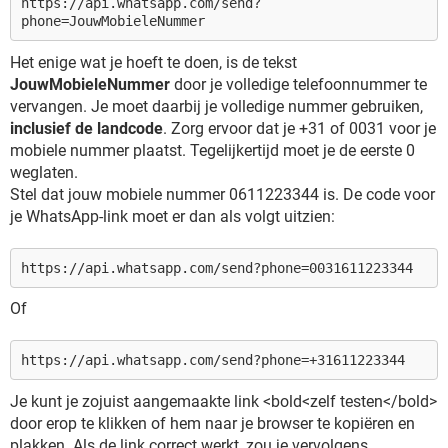
https://api.whatsapp.com/send?
phone=JouwMobieleNummer
Het enige wat je hoeft te doen, is de tekst
JouwMobieleNummer
door je volledige telefoonnummer te
vervangen. Je moet daarbij je volledige nummer gebruiken,
inclusief de landcode
. Zorg ervoor dat je +31 of 0031 voor je
mobiele nummer plaatst. Tegelijkertijd moet je de eerste 0
weglaten.
Stel dat jouw mobiele nummer 0611223344 is. De code voor
je WhatsApp-link moet er dan als volgt uitzien:
https://api.whatsapp.com/send?phone=0031611223344
Of
https://api.whatsapp.com/send?phone=+31611223344
Je kunt je zojuist aangemaakte link <bold<zelf testen</bold>
door erop te klikken of hem naar je browser te kopiëren en
plakken. Als de link correct werkt, zou je vervolgens