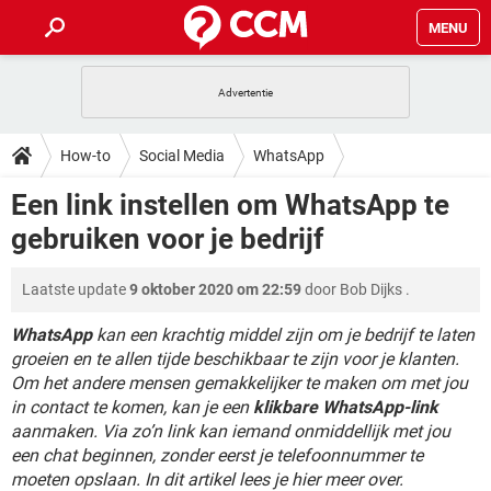
MENU
HOME
VIDEOBELLEN
GAMES
HOW-TO
How-to
Social Media
WhatsApp
INSTAGRAM
WINDOWS 10
VIDEOBELLEN
GAMES
DOWNLOADS
Een link instellen om WhatsApp te
NETFLIX
CORONAVIRUS
INSTAGRAM
WINDOWS 10
gebruiken voor je bedrijf
GRATIS
VIDEOBELLEN
SNAPCHAT
GAMES
FORUM
NETFLIX
CORONAVIRUS
TIKTOK
INSTAGRAM
WINDOWS 10
Laatste update
9 oktober 2020 om 22:59
door
Bob Dijks
.
GRATIS
VIDEOBELLEN
SNAPCHAT
GAMES
ARTIKELEN
NETFLIX
CORONAVIRUS
TIKTOK
INSTAGRAM
WINDOWS 10
WhatsApp
kan een krachtig middel zijn om je bedrijf te laten
GRATIS
VIDEOBELLEN
SNAPCHAT
GAMES
groeien en te allen tijde beschikbaar te zijn voor je klanten.
NETFLIX
CORONAVIRUS
Om het andere mensen gemakkelijker te maken om met jou
TIKTOK
INSTAGRAM
WINDOWS 10
in contact te komen, kan je een
GRATIS
klikbare WhatsApp-link
SNAPCHAT
NETFLIX
CORONAVIRUS
aanmaken. Via zo’n link kan iemand onmiddellijk met jou
TIKTOK
een chat beginnen, zonder eerst je telefoonnummer te
GRATIS
SNAPCHAT
moeten opslaan. In dit artikel lees je hier meer over.