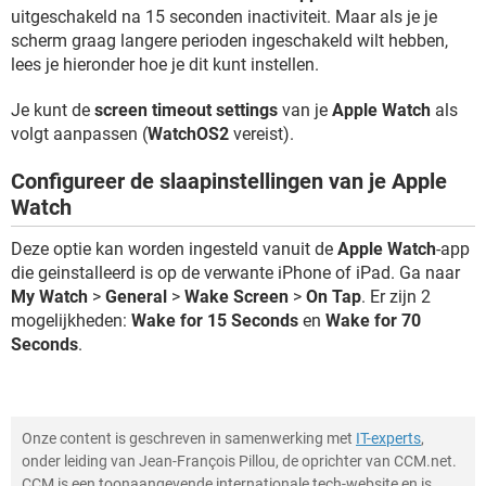
TIKTOK
uitgeschakeld na 15 seconden inactiviteit. Maar als je je
scherm graag langere perioden ingeschakeld wilt hebben,
lees je hieronder hoe je dit kunt instellen.
Je kunt de
screen timeout settings
van je
Apple Watch
als
volgt aanpassen (
WatchOS2
vereist).
Configureer de slaapinstellingen van je Apple
Watch
Deze optie kan worden ingesteld vanuit de
Apple Watch
-app
die geinstalleerd is op de verwante iPhone of iPad. Ga naar
My Watch
>
General
>
Wake Screen
>
On Tap
. Er zijn 2
mogelijkheden:
Wake for 15 Seconds
en
Wake for 70
Seconds
.
Onze content is geschreven in samenwerking met
IT-experts
,
onder leiding van Jean-François Pillou, de oprichter van CCM.net.
CCM is een toonaangevende internationale tech-website en is