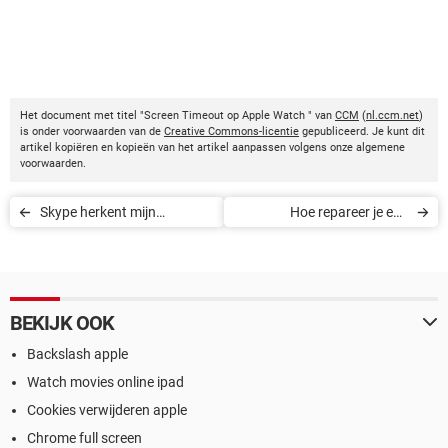
Het document met titel "Screen Timeout op Apple Watch " van
CCM
(
nl.ccm.net
)
is onder voorwaarden van de
Creative Commons-licentie
gepubliceerd. Je kunt dit
artikel kopiëren en kopieën van het artikel aanpassen volgens onze algemene
voorwaarden.
Skype herkent mijn
Hoe repareer je een
microfoon niet
microsd-kaart?
BEKIJK OOK
Backslash apple
Watch movies online ipad
Cookies verwijderen apple
Chrome full screen