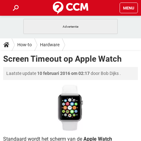
MENU
HOME
VIDEOBELLEN
GAMES
HOW-TO
How-to
Hardware
INSTAGRAM
WINDOWS 10
VIDEOBELLEN
GAMES
DOWNLOADS
Screen Timeout op Apple Watch
NETFLIX
CORONAVIRUS
INSTAGRAM
WINDOWS 10
GRATIS
VIDEOBELLEN
SNAPCHAT
GAMES
FORUM
Laatste update
10 februari 2016 om 02:17
door
Bob Dijks
.
NETFLIX
CORONAVIRUS
TIKTOK
INSTAGRAM
WINDOWS 10
GRATIS
VIDEOBELLEN
SNAPCHAT
GAMES
ARTIKELEN
NETFLIX
CORONAVIRUS
TIKTOK
INSTAGRAM
WINDOWS 10
GRATIS
VIDEOBELLEN
SNAPCHAT
GAMES
NETFLIX
CORONAVIRUS
TIKTOK
INSTAGRAM
WINDOWS 10
GRATIS
SNAPCHAT
NETFLIX
CORONAVIRUS
TIKTOK
GRATIS
SNAPCHAT
Standaard wordt het scherm van de
Apple Watch