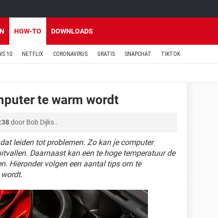
EN
HOW-TO
DOWNLOADS
S 10
NETFLIX
CORONAVIRUS
GRATIS
SNAPCHAT
TIKTOK
omputer te warm wordt
:38
door
Bob Dijks
.
 dat leiden tot problemen. Zo kan je computer
uitvallen. Daarnaast kan een te hoge temperatuur de
n. Hieronder volgen een aantal tips om te
 wordt.