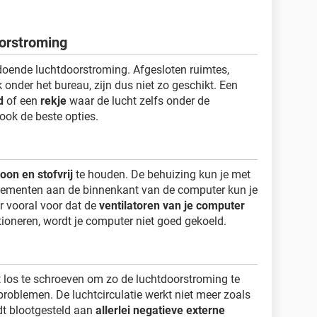
oorstroming
doende luchtdoorstroming. Afgesloten ruimtes,
 onder het bureau, zijn dus niet zo geschikt. Een
d
of een
rekje
waar de lucht zelfs onder de
ook de beste opties.
oon en stofvrij
te houden. De behuizing kun je met
lementen aan de binnenkant van de computer kun je
er vooral voor dat de
ventilatoren van je computer
tioneren, wordt je computer niet goed gekoeld.
t los te schroeven om zo de luchtdoorstroming te
 problemen. De luchtcirculatie werkt niet meer zoals
t blootgesteld aan
allerlei negatieve externe