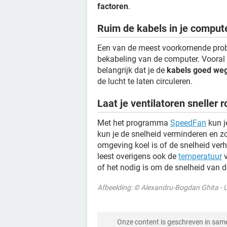
factoren
.
Ruim de kabels in je comput
Een van de meest voorkomende prob
bekabeling van de computer. Vooral al
belangrijk dat je de
kabels goed weg
de lucht te laten circuleren.
Laat je ventilatoren sneller 
Met het programma
SpeedFan
kun j
kun je de snelheid verminderen en zo
omgeving koel is of de snelheid verh
leest overigens ook de
temperatuur
v
of het nodig is om de snelheid van d
Afbeelding: © Alexandru-Bogdan Ghita -
Onze content is geschreven in sa