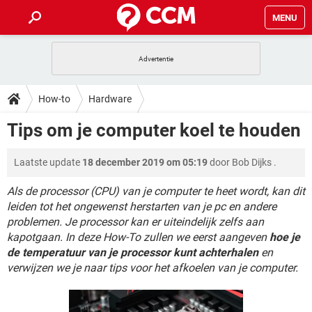
MENU
HOME
VIDEOBELLEN
GAMES
HOW-TO
How-to
Hardware
INSTAGRAM
WINDOWS 10
VIDEOBELLEN
GAMES
DOWNLOADS
Tips om je computer koel te houden
NETFLIX
CORONAVIRUS
INSTAGRAM
WINDOWS 10
GRATIS
VIDEOBELLEN
SNAPCHAT
GAMES
FORUM
Laatste update
18 december 2019 om 05:19
door
Bob Dijks
.
NETFLIX
CORONAVIRUS
TIKTOK
INSTAGRAM
WINDOWS 10
GRATIS
VIDEOBELLEN
SNAPCHAT
GAMES
Als de processor (CPU) van je computer te heet wordt, kan dit
ARTIKELEN
NETFLIX
CORONAVIRUS
leiden tot het ongewenst herstarten van je pc en andere
TIKTOK
INSTAGRAM
WINDOWS 10
problemen. Je processor kan er uiteindelijk zelfs aan
GRATIS
VIDEOBELLEN
SNAPCHAT
GAMES
NETFLIX
CORONAVIRUS
kapotgaan. In deze How-To zullen we eerst aangeven
hoe je
TIKTOK
INSTAGRAM
WINDOWS 10
de temperatuur van je processor kunt achterhalen
en
GRATIS
SNAPCHAT
verwijzen we je naar tips voor het afkoelen van je computer.
NETFLIX
CORONAVIRUS
TIKTOK
GRATIS
SNAPCHAT